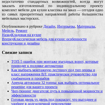
недостаточно стандартных возможностей, всегда могут
заказать изготовленный по индивидуальному проекту
комплект мебели для кухни классика на заказ — сегодня одно
из самых приоритетных направлений работы большинства
мебельных мастерских.
Опубликовано в рубрике
Дизайн
,
Интерьеры
,
Материалы
,
Мебель
,
Ремонт
Назад
Кладовая на кухне
Вперед
Классическая мебель для кухни: особенности
конструкции и дизайна
Свежие записи
ТОП-5 ошибок при монтаже въездных ворот, которые
приводят к поломке автоматики
Как выбрать монтажную лестницу под тип опоры и
класс напряжения ВЛ: практическое руководство для
снабженцев и прорабов
Аренда автокрана 32 тонны: как выбрать оптимальное
решение для вашего проекта
Чип‑тюнинг двигателя: путь к повышенной мощности и
эффективности
Готовая дверь vs дверь под покраску: что выгоднее и
удобнее в долгосрочной перспективе