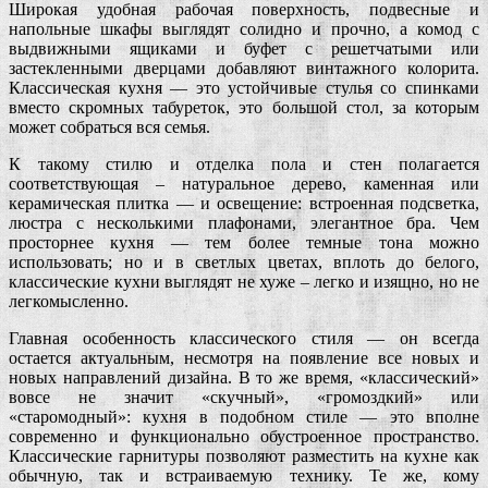
Широкая удобная рабочая поверхность, подвесные и
напольные шкафы выглядят солидно и прочно, а комод с
выдвижными ящиками и буфет с решетчатыми или
застекленными дверцами добавляют винтажного колорита.
Классическая кухня — это устойчивые стулья со спинками
вместо скромных табуреток, это большой стол, за которым
может собраться вся семья.
К такому стилю и отделка пола и стен полагается
соответствующая – натуральное дерево, каменная или
керамическая плитка — и освещение: встроенная подсветка,
люстра с несколькими плафонами, элегантное бра. Чем
просторнее кухня — тем более темные тона можно
использовать; но и в светлых цветах, вплоть до белого,
классические кухни выглядят не хуже – легко и изящно, но не
легкомысленно.
Главная особенность классического стиля — он всегда
остается актуальным, несмотря на появление все новых и
новых направлений дизайна. В то же время, «классический»
вовсе не значит «скучный», «громоздкий» или
«старомодный»: кухня в подобном стиле — это вполне
современно и функционально обустроенное пространство.
Классические гарнитуры позволяют разместить на кухне как
обычную, так и встраиваемую технику. Те же, кому