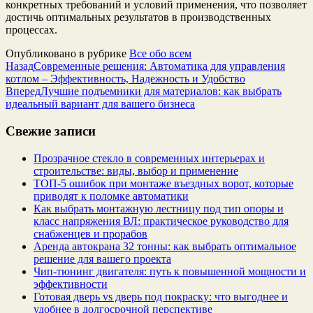
конкретных требований и условий применения, что позволяет
достичь оптимальных результатов в производственных
процессах.
Опубликовано в рубрике
Все обо всем
Назад
Современные решения: Автоматика для управления
котлом – Эффективность, Надежность и Удобство
Вперед
Лучшие подъемники для материалов: как выбрать
идеальный вариант для вашего бизнеса
Свежие записи
Прозрачное стекло в современных интерьерах и
строительстве: виды, выбор и применение
ТОП-5 ошибок при монтаже въездных ворот, которые
приводят к поломке автоматики
Как выбрать монтажную лестницу под тип опоры и
класс напряжения ВЛ: практическое руководство для
снабженцев и прорабов
Аренда автокрана 32 тонны: как выбрать оптимальное
решение для вашего проекта
Чип‑тюнинг двигателя: путь к повышенной мощности и
эффективности
Готовая дверь vs дверь под покраску: что выгоднее и
удобнее в долгосрочной перспективе