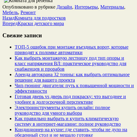
Опубликовано в рубрике
Дизайн
,
Интерьеры
,
Материалы
,
Мебель
,
Ремонт
Назад
Комната для подростков
Вперед
Краски детского мира
Свежие записи
ТОП-5 ошибок при монтаже въездных ворот, которые
приводят к поломке автоматики
Как выбрать монтажную лестницу под тип опоры и
класс напряжения ВЛ: практическое руководство для
снабженцев и прорабов
Аренда автокрана 32 тонны: как выбрать оптимальное
решение для вашего проекта
Чип‑тюнинг двигателя: путь к повышенной мощности и
эффективности
Готовая дверь vs дверь под покраску: что выгоднее и
удобнее в долгосрочной перспективе
Электроинструменты купить онлайн: полное
руководство для умного выбора
Как правильно выбрать и купить климатическую
систему в интернет‑магазине: полное руководство
Кондиционер на кухне: где ставить, чтобы не дуло на
обеденный стол и не мешало готовке