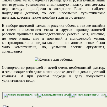
Также была четко очерчена граница для игр, мы купили ящик
для игрушек, установили специальную палатку для детских
игр, которую приобрели в интернете. Если не найдете
подходящей детской, то есть небольшие туристические
палатки, которые также подойдут для игр с детьми.
В выборе цветовой гаммы и рисунка обоев, а так же дизайна
и цвета письменного стола и других принадлежностей
ребенок принимал непосредственное участие. Мы, конечно,
по мере наших сил и познаний в молодежной жизни,
контролировали и подсказывали, и во многих вещах были
мало компетентны, но, услышав веские аргументы,
соглашались.
Сотворчество родителей и детей очень необходимый фактор,
и это находит себя даже в планировке дизайна дома и детской
комнаты. И при умелом подходе к делу получаются
удивительные вещи.
PR: wait…
L: wait…
CY: wait