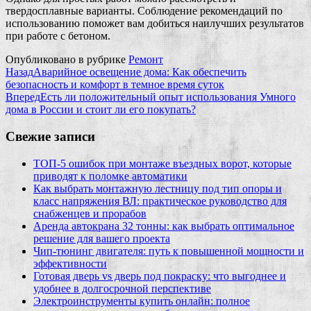
твердосплавные варианты. Соблюдение рекомендаций по
использованию поможет вам добиться наилучших результатов
при работе с бетоном.
Опубликовано в рубрике
Ремонт
Назад
Аварийное освещение дома: Как обеспечить
безопасность и комфорт в темное время суток
Вперед
Есть ли положительный опыт использования Умного
дома в России и стоит ли его покупать?
Свежие записи
ТОП-5 ошибок при монтаже въездных ворот, которые
приводят к поломке автоматики
Как выбрать монтажную лестницу под тип опоры и
класс напряжения ВЛ: практическое руководство для
снабженцев и прорабов
Аренда автокрана 32 тонны: как выбрать оптимальное
решение для вашего проекта
Чип‑тюнинг двигателя: путь к повышенной мощности и
эффективности
Готовая дверь vs дверь под покраску: что выгоднее и
удобнее в долгосрочной перспективе
Электроинструменты купить онлайн: полное