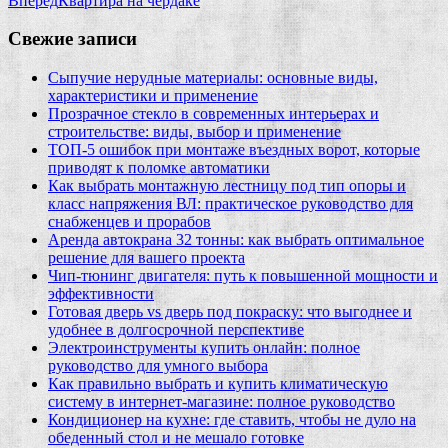
Вперед
Квартира на чердаке
Свежие записи
Сыпучие нерудные материалы: основные виды,
характеристики и применение
Прозрачное стекло в современных интерьерах и
строительстве: виды, выбор и применение
ТОП-5 ошибок при монтаже въездных ворот, которые
приводят к поломке автоматики
Как выбрать монтажную лестницу под тип опоры и
класс напряжения ВЛ: практическое руководство для
снабженцев и прорабов
Аренда автокрана 32 тонны: как выбрать оптимальное
решение для вашего проекта
Чип‑тюнинг двигателя: путь к повышенной мощности и
эффективности
Готовая дверь vs дверь под покраску: что выгоднее и
удобнее в долгосрочной перспективе
Электроинструменты купить онлайн: полное
руководство для умного выбора
Как правильно выбрать и купить климатическую
систему в интернет‑магазине: полное руководство
Кондиционер на кухне: где ставить, чтобы не дуло на
обеденный стол и не мешало готовке