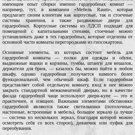
имеющим опыт сборки именно гардеробных комнат —
например, тут, в компании «Мебель Raum», которая
предлагает своим клиентам как корпусные, так и стоечные
системы хранения, а также раздвижные двери для
гардеробных. Корпусные системы из ЛДСП подходят для
помещений с капитальными стенами, стоечные можно
устанавливать даже в тех гардеробных, которые отделены от
основной части комнаты перегородками из гипсокартона.
Основные элементы, из которых состоит мебель для
гардеробной комнаты — полки для одежды и обуви,
выдвижные ящики и корзины, тумбы, штанги для вешалок,
держатели для брюк, — казалось бы, можно найти в любом
шкафу, однако гардеробная получается намного более
функциональной, чем обычный шкаф. Если гардеробная
представляет собой отдельную комнату, вход в нее можно
закрыть стандартной межкомнатной дверью, но в качестве
фасада гардеробной чаще используют двери-купе — это и
практичнее, и изящнее. Важными элементами обстановки
гардеробной являются также светильники (потолочные,
настенные, встроенные в мебель), большое зеркало (а лучше
— система из нескольких зеркал, благодаря которой можно
осмотреть себя со всех сторон), диванчик или пуфик для
переобувания.