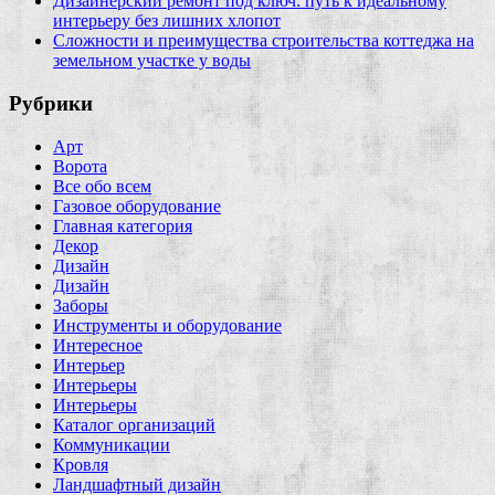
Дизайнерский ремонт под ключ: путь к идеальному
интерьеру без лишних хлопот
Сложности и преимущества строительства коттеджа на
земельном участке у воды
Рубрики
Арт
Ворота
Все обо всем
Газовое оборудование
Главная категория
Декор
Дизайн
Дизайн
Заборы
Инструменты и оборудование
Интересное
Интерьер
Интерьеры
Интерьеры
Каталог организаций
Коммуникации
Кровля
Ландшафтный дизайн