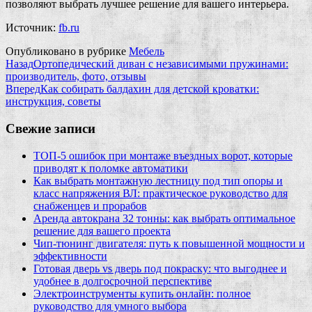
позволяют выбрать лучшее решение для вашего интерьера.
Источник:
fb.ru
Опубликовано в рубрике
Мебель
Назад
Ортопедический диван с независимыми пружинами:
производитель, фото, отзывы
Вперед
Как собирать балдахин для детской кроватки:
инструкция, советы
Свежие записи
ТОП-5 ошибок при монтаже въездных ворот, которые
приводят к поломке автоматики
Как выбрать монтажную лестницу под тип опоры и
класс напряжения ВЛ: практическое руководство для
снабженцев и прорабов
Аренда автокрана 32 тонны: как выбрать оптимальное
решение для вашего проекта
Чип‑тюнинг двигателя: путь к повышенной мощности и
эффективности
Готовая дверь vs дверь под покраску: что выгоднее и
удобнее в долгосрочной перспективе
Электроинструменты купить онлайн: полное
руководство для умного выбора