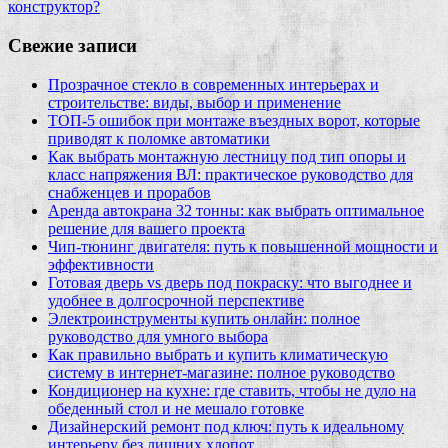
конструктор?
Свежие записи
Прозрачное стекло в современных интерьерах и
строительстве: виды, выбор и применение
ТОП-5 ошибок при монтаже въездных ворот, которые
приводят к поломке автоматики
Как выбрать монтажную лестницу под тип опоры и
класс напряжения ВЛ: практическое руководство для
снабженцев и прорабов
Аренда автокрана 32 тонны: как выбрать оптимальное
решение для вашего проекта
Чип‑тюнинг двигателя: путь к повышенной мощности и
эффективности
Готовая дверь vs дверь под покраску: что выгоднее и
удобнее в долгосрочной перспективе
Электроинструменты купить онлайн: полное
руководство для умного выбора
Как правильно выбрать и купить климатическую
систему в интернет‑магазине: полное руководство
Кондиционер на кухне: где ставить, чтобы не дуло на
обеденный стол и не мешало готовке
Дизайнерский ремонт под ключ: путь к идеальному
интерьеру без лишних хлопот