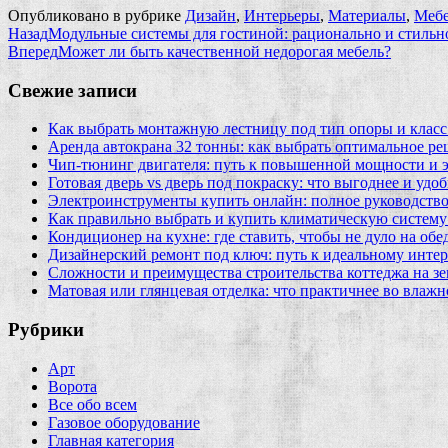
Опубликовано в рубрике
Дизайн
,
Интерьеры
,
Материалы
,
Мебе
Назад
Модульные системы для гостиной: рационально и стильн
Вперед
Может ли быть качественной недорогая мебель?
Свежие записи
Как выбрать монтажную лестницу под тип опоры и класс
Аренда автокрана 32 тонны: как выбрать оптимальное ре
Чип‑тюнинг двигателя: путь к повышенной мощности и 
Готовая дверь vs дверь под покраску: что выгоднее и удо
Электроинструменты купить онлайн: полное руководство
Как правильно выбрать и купить климатическую систему 
Кондиционер на кухне: где ставить, чтобы не дуло на об
Дизайнерский ремонт под ключ: путь к идеальному интер
Сложности и преимущества строительства коттеджа на зе
Матовая или глянцевая отделка: что практичнее во влажн
Рубрики
Арт
Ворота
Все обо всем
Газовое оборудование
Главная категория