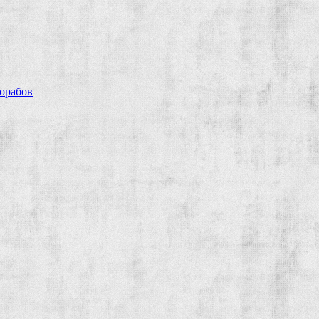
рорабов