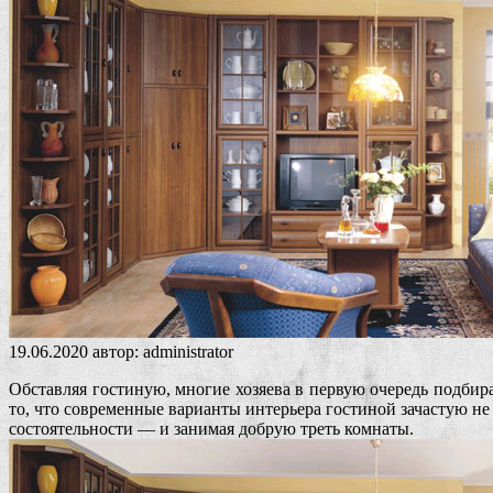
19.06.2020
автор:
administrator
Обставляя гостиную, многие хозяева в первую очередь подбир
то, что современные варианты интерьера гостиной зачастую н
состоятельности — и занимая добрую треть комнаты.