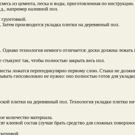
 смесь из цемента, песка и воды, приготовленная по инструкции
д., например наливной пол.
т грунтовкой.
 Затем производится укладка плитки на деревянный пол.
 Однако технология немного отличается: доски должны лежать пл
 стыкуют так, чтобы полностью закрыть весь пол.
исты ложатся перпендикулярно первому слою. Стыки не должны
ывать гипсоволокно не нужно: оно полностью готов для укладк
ской плитки на деревянный пол. Технология укладки плитки нич
ое количество материала.
ят клеевой состав (лучше брать средство для сложных поверхно
затиркой.