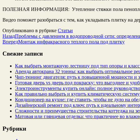
ПОЛЕЗНАЯ ИНФОРМАЦИЯ: Утепление стяжки пола пеноплек
Видео поможет разобраться с тем, как укладывать плитку на д
Опубликовано в рубрике
Статьи
Назад
Проблемы с давлением в водопроводной сети: определен
Вперед
Монтаж инфракрасного теплого пола под плитку
Свежие записи
Как выбрать монтажную лестницу под тип опоры и класс
Аренда автокрана 32 тонны: как выбрать оптимальное ре
Чип‑тюнинг двигателя: путь к повышенной мощности и 
Готовая дверь vs дверь под покраску: что выгоднее и удо
Электроинструменты купить онлайн: полное руководство
Как правильно выбрать и купить климатическую систему 
Кондиционер на кухне: где ставить, чтобы не дуло на об
Дизайнерский ремонт под ключ: путь к идеальному интер
Сложности и преимущества строительства коттеджа на зе
Матовая или глянцевая отделка: что практичнее во влажн
Рубрики