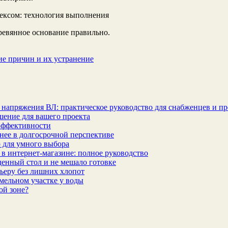
сом: технология выполнения
еревянное основание правильно.
ие причин и их устранение
 напряжения ВЛ: практическое руководство для снабженцев и п
шение для вашего проекта
эффективности
бнее в долгосрочной перспективе
 для умного выбора
в интернет‑магазине: полное руководство
еденный стол и не мешало готовке
ьеру без лишних хлопот
мельном участке у воды
ой зоне?