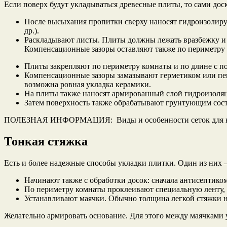
Если поверх будут укладываться древесные плиты, то сами доск
После высыхания пропитки сверху наносят гидроизолирую
др.).
Раскладывают листы. Плиты должны лежать вразбежку и 
Компенсационные зазоры оставляют также по периметру 
Плиты закрепляют по периметру комнаты и по длине с по
Компенсационные зазоры замазывают герметиком или пен
возможна ровная укладка керамики.
На плиты также наносят армированный слой гидроизоляц
Затем поверхность также обрабатывают грунтующим сост
ПОЛЕЗНАЯ ИНФОРМАЦИЯ: Виды и особенности сеток для на
Тонкая стяжка
Есть и более надежные способы укладки плитки. Один из них
Начинают также с обработки досок: сначала антисептико
По периметру комнаты проклеивают специальную ленту, ко
Устанавливают маячки. Обычно толщина легкой стяжки н
Желательно армировать основание. Для этого между маячками 