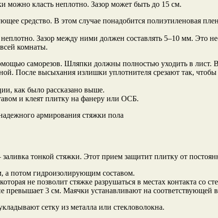
и можно класть неплотно. Зазор может быть до 15 см.
щее средство. В этом случае понадобится полиэтиленовая пленк
неплотно. Зазор между ними должен составлять 5–10 мм. Это н
всей комнаты.
мощью саморезов. Шляпки должны полностью уходить в лист. В 
ой. После высыхания излишки уплотнителя срезают так, чтобы м
ии, как было рассказано выше.
авом и клеят плитку на фанеру или ОСБ.
дежного армирования стяжки пола
 – заливка тонкой стяжки. Этот прием защитит плитку от посто
м, а потом гидроизолирующим составом.
торая не позволит стяжке разрушаться в местах контакта со ст
е превышает 3 см. Маячки устанавливают на соответствующей в
укладывают сетку из металла или стекловолокна.