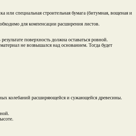
а или специальная строительная бумага (битумная, вощеная и
еобходимо для компенсации расширения листов.
результате поверхность должна оставаться ровной.
атериал не возвышался над основанием. Тогда будет
янных колебаний расширяющейся и сужающейся древесины.
еной.
ысоте.