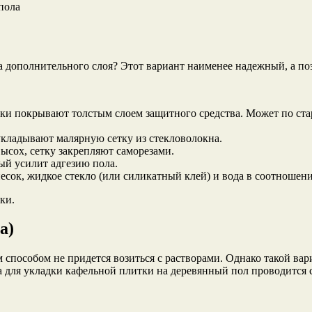
пола
 дополнительного слоя? Этот вариант наименее надежный, а поэ
ки покрывают толстым слоем защитного средства. Может по ста
кладывают малярную сетку из стекловолокна.
ысох, сетку закрепляют саморезами.
й усилит адгезию пола.
ок, жидкое стекло (или силикатный клей) и вода в соотношении 
ки.
а)
 способом не придется возиться с растворами. Однако такой ва
ка для укладки кафельной плитки на деревянный пол проводится