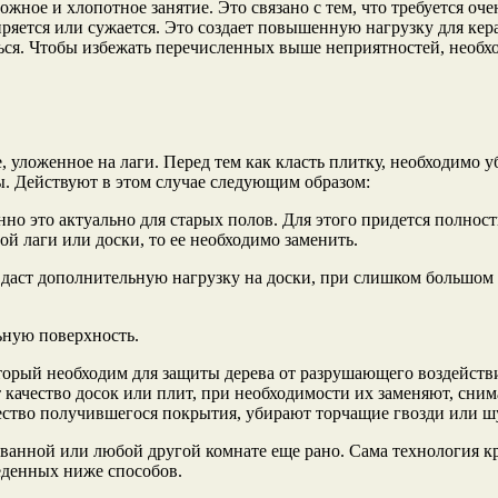
жное и хлопотное занятие. Это связано с тем, что требуется оче
ряется или сужается. Это создает повышенную нагрузку для кера
ься. Чтобы избежать перечисленных выше неприятностей, необх
уложенное на лаги. Перед тем как класть плитку, необходимо у
. Действуют в этом случае следующим образом:
нно это актуально для старых полов. Для этого придется полност
й лаги или доски, то ее необходимо заменить.
даст дополнительную нагрузку на доски, при слишком большом р
ьную поверхность.
торый необходим для защиты дерева от разрушающего воздействия
 качество досок или плит, при необходимости их заменяют, сним
ество получившегося покрытия, убирают торчащие гвозди или 
 ванной или любой другой комнате еще рано. Сама технология к
еденных ниже способов.