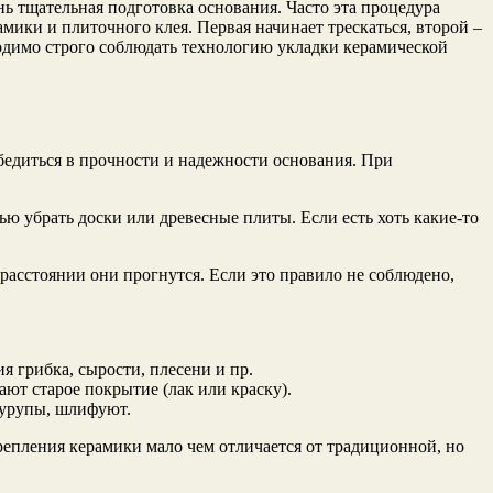
нь тщательная подготовка основания. Часто эта процедура
мики и плиточного клея. Первая начинает трескаться, второй –
одимо строго соблюдать технологию укладки керамической
бедиться в прочности и надежности основания. При
ью убрать доски или древесные плиты. Если есть хоть какие-то
асстоянии они прогнутся. Если это правило не соблюдено,
 грибка, сырости, плесени и пр.
ают старое покрытие (лак или краску).
шурупы, шлифуют.
репления керамики мало чем отличается от традиционной, но