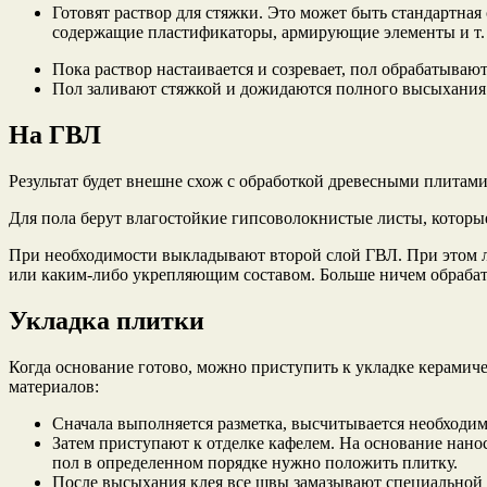
Готовят раствор для стяжки. Это может быть стандартная
содержащие пластификаторы, армирующие элементы и т. 
Пока раствор настаивается и созревает, пол обрабатываю
Пол заливают стяжкой и дожидаются полного высыхания.
На ГВЛ
Результат будет внешне схож с обработкой древесными плитами.
Для пола берут влагостойкие гипсоволокнистые листы, которые
При необходимости выкладывают второй слой ГВЛ. При этом л
или каким-либо укрепляющим составом. Больше ничем обрабат
Укладка плитки
Когда основание готово, можно приступить к укладке керамиче
материалов:
Сначала выполняется разметка, высчитывается необходим
Затем приступают к отделке кафелем. На основание нанос
пол в определенном порядке нужно положить плитку.
После высыхания клея все швы замазывают специальной 