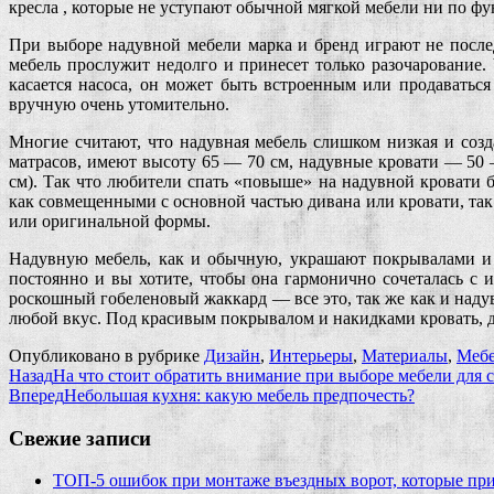
кресла , которые не уступают обычной мягкой мебели ни по ф
При выборе надувной мебели марка и бренд играют не после
мебель прослужит недолго и принесет только разочарование
касается насоса, он может быть встроенным или продаваться
вручную очень утомительно.
Многие считают, что надувная мебель слишком низкая и созд
матрасов, имеют высоту 65 — 70 см, надувные кровати — 50 
см). Так что любители спать «повыше» на надувной кровати 
как совмещенными с основной частью дивана или кровати, та
или оригинальной формы.
Надувную мебель, как и обычную, украшают покрывалами и 
постоянно и вы хотите, чтобы она гармонично сочеталась с
роскошный гобеленовый жаккард — все это, так же как и наду
любой вкус. Под красивым покрывалом и накидками кровать, 
Опубликовано в рубрике
Дизайн
,
Интерьеры
,
Материалы
,
Мебе
Назад
На что стоит обратить внимание при выборе мебели для 
Вперед
Небольшая кухня: какую мебель предпочесть?
Свежие записи
ТОП-5 ошибок при монтаже въездных ворот, которые при