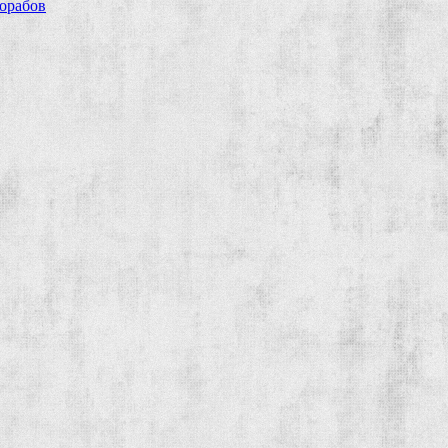
рорабов