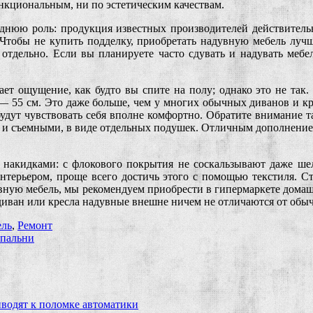
ункциональным, ни по эстетическим качествам.
днюю роль: продукция известных производителей действительно
. Чтобы не купить подделку, приобретать надувную мебель луч
 отдельно. Если вы планируете часто сдувать и надувать мебе
ает ощущение, как будто вы спите на полу; однако это не так
— 55 см. Это даже больше, чем у многих обычных диванов и кр
будут чувствовать себя вполне комфортно. Обратите внимание 
к и съемными, в виде отдельных подушек. Отличным дополнение
накидками: с флокового покрытия не соскальзывают даже шелк
 интерьером, проще всего достичь этого с помощью текстиля. 
вную мебель, мы рекомендуем приобрести в гипермаркете домаш
диван или кресла надувные внешне ничем не отличаются от обы
ль
,
Ремонт
спальни
водят к поломке автоматики