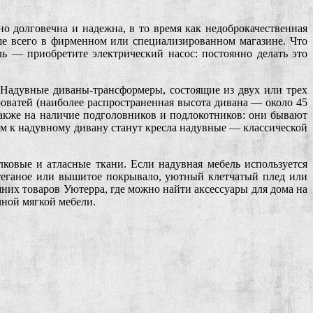
 долговечна и надежна, в то время как недоброкачественная
ше всего в фирменном или специализированном магазине. Что
ль — приобретите электрический насос: постоянно делать это
. Надувные диваны-трансформеры, состоящие из двух или трех
оватей (наиболее распространенная высота дивана — около 45
также на наличие подголовников и подлокотников: они бывают
м к надувному дивану станут кресла надувные — классической
овые и атласные ткани. Если надувная мебель используется
Стеганое или вышитое покрывало, уютный клетчатый плед или
них товаров Уютерра, где можно найти аксессуары для дома на
чной мягкой мебели.