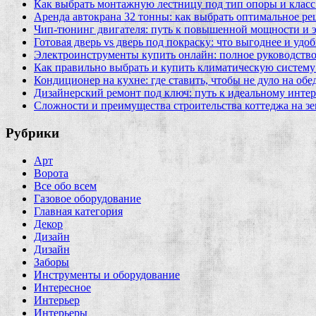
Как выбрать монтажную лестницу под тип опоры и класс
Аренда автокрана 32 тонны: как выбрать оптимальное ре
Чип‑тюнинг двигателя: путь к повышенной мощности и 
Готовая дверь vs дверь под покраску: что выгоднее и удо
Электроинструменты купить онлайн: полное руководство
Как правильно выбрать и купить климатическую систему 
Кондиционер на кухне: где ставить, чтобы не дуло на об
Дизайнерский ремонт под ключ: путь к идеальному интер
Сложности и преимущества строительства коттеджа на зе
Рубрики
Арт
Ворота
Все обо всем
Газовое оборудование
Главная категория
Декор
Дизайн
Дизайн
Заборы
Инструменты и оборудование
Интересное
Интерьер
Интерьеры