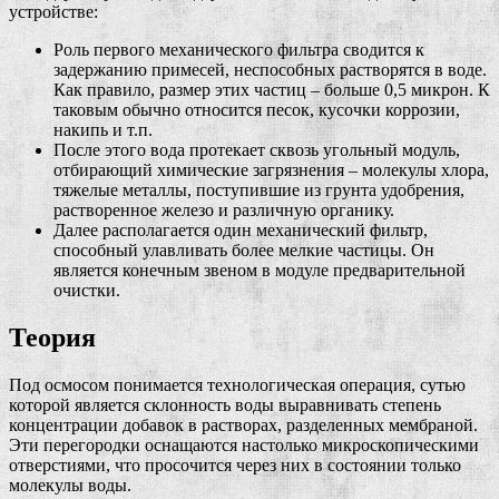
устройстве:
Роль первого механического фильтра сводится к
задержанию примесей, неспособных растворятся в воде.
Как правило, размер этих частиц – больше 0,5 микрон. К
таковым обычно относится песок, кусочки коррозии,
накипь и т.п.
После этого вода протекает сквозь угольный модуль,
отбирающий химические загрязнения – молекулы хлора,
тяжелые металлы, поступившие из грунта удобрения,
растворенное железо и различную органику.
Далее располагается один механический фильтр,
способный улавливать более мелкие частицы. Он
является конечным звеном в модуле предварительной
очистки.
Теория
Под осмосом понимается технологическая операция, сутью
которой является склонность воды выравнивать степень
концентрации добавок в растворах, разделенных мембраной.
Эти перегородки оснащаются настолько микроскопическими
отверстиями, что просочится через них в состоянии только
молекулы воды.