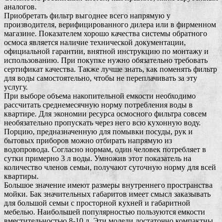
аналогов.
Приобретать фильтр выгоднее всего напрямую у
производителя, верифицированного дилера или в фирменном
магазине. Показателем хорошо качества системы обратного
осмоса является наличие технической документации,
официальной гарантии, внятной инструкцию по монтажу и
использованию. При покупке нужно обязательно требовать
сертификат качества. Также лучше знать, как поменять фильтр
для воды самостоятельно, чтобы не переплачивать за эту
услугу.
При выборе объема накопительной емкости необходимо
рассчитать среднемесячную норму потребления воды в
квартире. Для экономии ресурса осмосного фильтра совсем
необязательно пропускать через него всю кухонную воду.
Порцию, предназначенную для помывки посуды, рук и
бытовых приборов можно отбирать напрямую из
водопровода. Согласно нормам, один человек потребляет в
сутки примерно 3 л воды. Умножив этот показатель на
количество членов семьи, получают суточную норму для всей
квартиры.
Большое значение имеют размеры внутреннего пространства
мойки. Бак значительных габаритов имеет смысл заказывать
для большой семьи с просторной кухней и габаритной
мебелью. Наибольшей популярностью пользуются емкости
вместительностью 8-10 л. Эти модели достаточно компактны,