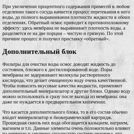
При увеличении процентного содержания примесей в любом
отделении такого сосуда начнется процесс перетекания в него
воды, до полного выравнивания плотности жидкости в обоих
отделениях. Обратный осмос приводит к противоположному
эффекту: здесь мембрана не выравнивает плотность воды, а
разделяется ее на две порции – чистую и грязную. По этой
причине процесс и получил приставку «обратный».
Дополнительный блок
Фильтры для очистки воды осмос доводят жидкость до
состояния, близкого к дистиллированной воде. Поры
мембраны не задерживают молекулы растворенного
кислорода, что делает очищенную воду очень качественной.
Чтобы повысить вкусовые качества жидкости, применяют
дополнительный минерализатор и другие блоки. Однако воду
можно использовать и сразу после выхода из мембраны: она
даже не нуждается в предварительном кипячении.
Что касается дополнительного блока, то в его состав обычно
входит минерализатор и биокерамический картридж.
Прошедшая сквозь них вода обогащается кальцием, натрием,
магнием и т.п. Данные элементы очень положительно влияют
на нервную и сердечно-сосудистую систему человека, что