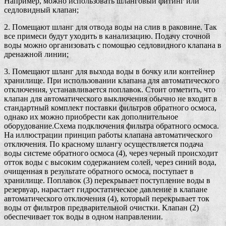
Например, можно использовать шланговый фитинг или
седловидный клапан;
2. Помещают шланг для отвода воды на слив в раковине. Так
все примеси будут уходить в канализацию. Подачу сточной
воды можно организовать с помощью седловидного клапана в
дренажной линии;
3. Помещают шланг для выхода воды в бочку или контейнер
хранилище. При использовании клапана для автоматического
отключения, устанавливается поплавок. Стоит отметить, что
клапан для автоматического выключения обычно не входит в
стандартный комплект поставки фильтров обратного осмоса,
однако их можно приобрести как дополнительное
оборудование.Схема подключения фильтра обратного осмоса.
На иллюстрации принцип работы клапана автоматического
отключения. По красному шлангу осуществляется подача
воды системе обратного осмоса (4), через черный происходит
отток воды с высоким содержанием солей, через синий вода,
очищенная в результате обратного осмоса, поступает в
хранилище. Поплавок (3) перекрывает поступление воды в
резервуар, нарастает гидростатическое давление в клапане
автоматического отключения (4), который перекрывает ток
воды от фильтров предварительной очистки. Клапан (2)
обеспечивает ток воды в одном направлении.