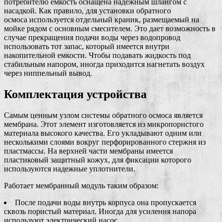
потребителю емкость оснащена надежным шлангом с
насадкой. Как правило, для установки обратного
осмоса используется отдельный краник, размещаемый на
мойке рядом с основным смесителем. Это дает возможность в
случае прекращения подачи воды через водопровод
использовать тот запас, который имеется внутри
накопительной емкости. Чтобы подавать жидкость под
стабильным напором, иногда приходится нагнетать воздух
через ниппельный вывод.
Комплектация устройства
Самым ценным узлом системы обратного осмоса является
мембрана. Этот элемент изготовляется из микропористого
материала высокого качества. Его укладывают одним или
несколькими слоями вокруг перфорированного стержня из
пластмассы. На верхней части мембраны имеется
пластиковый защитный кожух, для фиксации которого
используются надежные уплотнители.
Работает мембранный модуль таким образом:
После подачи воды внутрь корпуса она пропускается
сквозь пористый материал. Иногда для усиления напора
используют электрический насос.