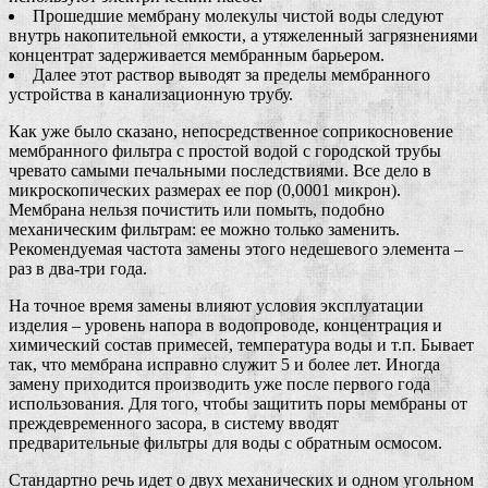
Прошедшие мембрану молекулы чистой воды следуют
внутрь накопительной емкости, а утяжеленный загрязнениями
концентрат задерживается мембранным барьером.
Далее этот раствор выводят за пределы мембранного
устройства в канализационную трубу.
Как уже было сказано, непосредственное соприкосновение
мембранного фильтра с простой водой с городской трубы
чревато самыми печальными последствиями. Все дело в
микроскопических размерах ее пор (0,0001 микрон).
Мембрана нельзя почистить или помыть, подобно
механическим фильтрам: ее можно только заменить.
Рекомендуемая частота замены этого недешевого элемента –
раз в два-три года.
На точное время замены влияют условия эксплуатации
изделия – уровень напора в водопроводе, концентрация и
химический состав примесей, температура воды и т.п. Бывает
так, что мембрана исправно служит 5 и более лет. Иногда
замену приходится производить уже после первого года
использования. Для того, чтобы защитить поры мембраны от
преждевременного засора, в систему вводят
предварительные фильтры для воды с обратным осмосом.
Стандартно речь идет о двух механических и одном угольном