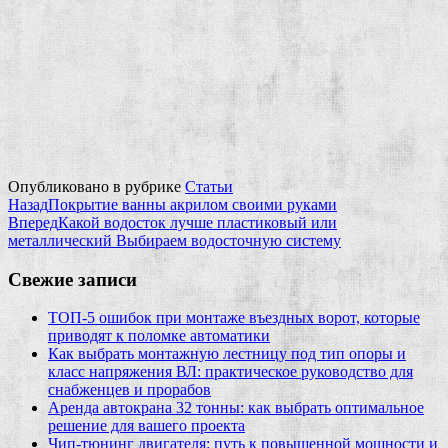
Опубликовано в рубрике
Статьи
Назад
Покрытие ванны акрилом своими руками
Вперед
Какой водосток лучше пластиковый или
металлический Выбираем водосточную систему
Свежие записи
ТОП-5 ошибок при монтаже въездных ворот, которые
приводят к поломке автоматики
Как выбрать монтажную лестницу под тип опоры и
класс напряжения ВЛ: практическое руководство для
снабженцев и прорабов
Аренда автокрана 32 тонны: как выбрать оптимальное
решение для вашего проекта
Чип‑тюнинг двигателя: путь к повышенной мощности и