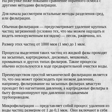
На рисунке ниже показано сравнение обратного осмоса с
другими методами фильтрации.
Для начала рассмотрим остальные методы разделения сред,
или фильтрации.
Обычная фильтрация — предусматривает удаление крупных
частиц загрязнений (условно тех, что мы можем ощущать и
видеть невооруженным взглядом) — песок, ржавчина, ил.
Размер этих частиц от 1000 мкм (1 мм) до 1 мкм.
Процессы выделения таких частиц из жидкой фазы проходят
на засыпных, картриджных, дисковых, мешковых,
промывных и других типах фильтров. Такие процессы
обычно используются в ходе предварительной очистки воды.
Преимуществом простой механической фильтрации является
то, что она может происходить при низком давлении,
например, фильтрование на засыпных фильтрах зачастую
проходит без нагнетания давления, а картриджные фильтры в
быту функционируют при давлении создаваемым
трубопроводом.
Микрофильтрация — представляет собой процесс удаления из
воды частиц размером от 1 до 0,1 мкм. Они включают в себя