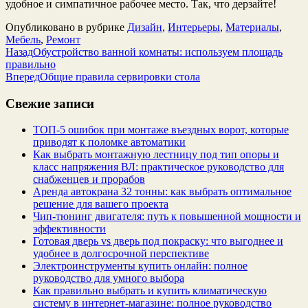
удобное и симпатичное рабочее место. Так, что дерзайте!
Опубликовано в рубрике
Дизайн
,
Интерьеры
,
Материалы
,
Мебель
,
Ремонт
Назад
Обустройство ванной комнаты: используем площадь
правильно
Вперед
Общие правила сервировки стола
Свежие записи
ТОП-5 ошибок при монтаже въездных ворот, которые
приводят к поломке автоматики
Как выбрать монтажную лестницу под тип опоры и
класс напряжения ВЛ: практическое руководство для
снабженцев и прорабов
Аренда автокрана 32 тонны: как выбрать оптимальное
решение для вашего проекта
Чип‑тюнинг двигателя: путь к повышенной мощности и
эффективности
Готовая дверь vs дверь под покраску: что выгоднее и
удобнее в долгосрочной перспективе
Электроинструменты купить онлайн: полное
руководство для умного выбора
Как правильно выбрать и купить климатическую
систему в интернет‑магазине: полное руководство