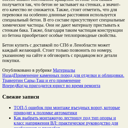
получается так, что бетон не застывает на стенках, а значит-
его качество не снижается. Также, стоит отметить, что для
перевозки на особенно длинные расстояния используется
специальный бетон. В его составе присутствуют специальные
химические частицы. Они не дают материалу пристывать к
стенкам бака. Также, благодаря таким частицам конструкции
из бетона приобретают особые теплопроводные свойства.
Бетон купить с доставкой по СПб и Ленобласти может
каждый желающий. Стоит только позвонить по номеру,
указанному на сайте и обговорить с продавцом все детали
покупки.
Опубликовано в рубрике
Материалы
Назад
Применение каменных пород для отделки и облицовки.
Травертин Сары-Таш и его применение
Вперед
Когда пригодится юрист во время ремонта
Свежие записи
ТОП-5 ошибок при монтаже въездных ворот, которые
приводят к поломке автоматики
Как выбрать монтажную лестницу под тип опоры и
класс напряжения ВЛ: практическое руководство для