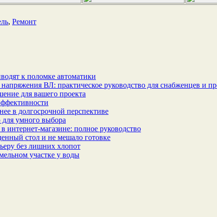
ль
,
Ремонт
водят к поломке автоматики
 напряжения ВЛ: практическое руководство для снабженцев и п
шение для вашего проекта
эффективности
бнее в долгосрочной перспективе
 для умного выбора
в интернет‑магазине: полное руководство
еденный стол и не мешало готовке
ьеру без лишних хлопот
мельном участке у воды