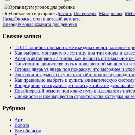
Опубликовано в рубрике
Дизайн
,
Интерьеры
,
Материалы
,
Мебе
Назад
Окраска стен в детской комнате
Вперед
Розовая комната для девочки
Свежие записи
ТОП-5 ошибок при монтаже въездных ворот, которые при
Как выбрать монтажную лестницу под тип опоры и класс
Аренда автокрана 32 тонны: как выбрать оптимальное ре
Чип‑тюнинг двигателя: путь к повышенной мощности и 
Готовая дверь vs дверь под покраску: что выгоднее и удо
Электроинструменты купить онлайн: полное руководство
Как правильно выбрать и купить климатическую систему 
Кондиционер на кухне: где ставить, чтобы не дуло на об
Дизайнерский ремонт под ключ: путь к идеальному интер
Сложности и преимущества строительства коттеджа на зе
Рубрики
Арт
Ворота
Все обо всем