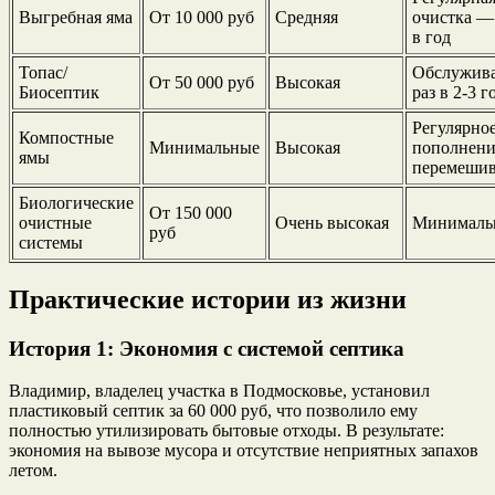
Выгребная яма
От 10 000 руб
Средняя
очистка —
в год
Топас/
Обслужив
От 50 000 руб
Высокая
Биосептик
раз в 2-3 г
Регулярно
Компостные
Минимальные
Высокая
пополнени
ямы
перемеши
Биологические
От 150 000
очистные
Очень высокая
Минималь
руб
системы
Практические истории из жизни
История 1: Экономия с системой септика
Владимир, владелец участка в Подмосковье, установил
пластиковый септик за 60 000 руб, что позволило ему
полностью утилизировать бытовые отходы. В результате:
экономия на вывозе мусора и отсутствие неприятных запахов
летом.