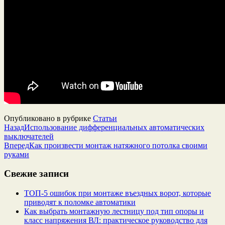
Опубликовано в рубрике
Статьи
Назад
Использование дифференциальных автоматических
выключателей
Вперед
Как произвести монтаж натяжного потолка своими
руками
Свежие записи
ТОП-5 ошибок при монтаже въездных ворот, которые
приводят к поломке автоматики
Как выбрать монтажную лестницу под тип опоры и
класс напряжения ВЛ: практическое руководство для