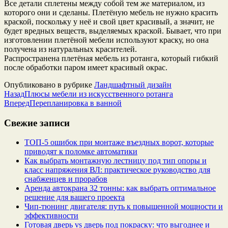
Все детали сплетены между собой тем же материалом, из
которого они и сделаны. Плетёную мебель не нужно красить
краской, поскольку у неё и свой цвет красивый, а значит, не
будет вредных веществ, выделяемых краской. Бывает, что при
изготовлении плетёной мебели используют краску, но она
получена из натуральных красителей.
Распространена плетёная мебель из ротанга, который гибкий
после обработки паром имеет красивый окрас.
Опубликовано в рубрике
Ландшафтный дизайн
Назад
Плюсы мебели из искусственного ротанга
Вперед
Перепланировка в ванной
Свежие записи
ТОП-5 ошибок при монтаже въездных ворот, которые
приводят к поломке автоматики
Как выбрать монтажную лестницу под тип опоры и
класс напряжения ВЛ: практическое руководство для
снабженцев и прорабов
Аренда автокрана 32 тонны: как выбрать оптимальное
решение для вашего проекта
Чип‑тюнинг двигателя: путь к повышенной мощности и
эффективности
Готовая дверь vs дверь под покраску: что выгоднее и