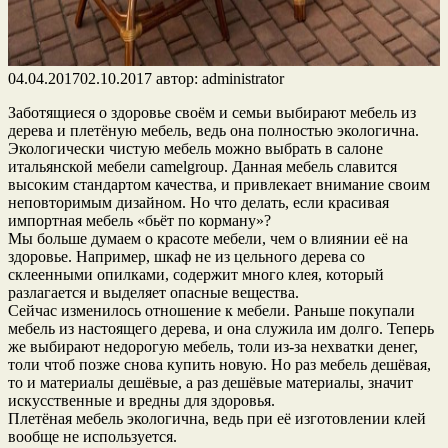
04.04.2017
02.10.2017
автор:
administrator
Заботящиеся о здоровье своём и семьи выбирают мебель из
дерева и плетёную мебель, ведь она полностью экологична.
Экологически чистую мебель можно выбрать в салоне
итальянской мебели camelgroup. Данная мебель славится
высоким стандартом качества, и привлекает внимание своим
неповторимым дизайном. Но что делать, если красивая
импортная мебель «бьёт по корману»?
Мы больше думаем о красоте мебели, чем о влиянии её на
здоровье. Например, шкаф не из цельного дерева со
склеенными опилками, содержит много клея, который
разлагается и выделяет опасные вещества.
Сейчас изменилось отношение к мебели. Раньше покупали
мебель из настоящего дерева, и она служила им долго. Теперь
же выбирают недорогую мебель, толи из-за нехватки денег,
толи чтоб позже снова купить новую. Но раз мебель дешёвая,
то и материалы дешёвые, а раз дешёвые материалы, значит
искусственные и вредны для здоровья.
Плетёная мебель экологична, ведь при её изготовлении клей
вообще не используется.