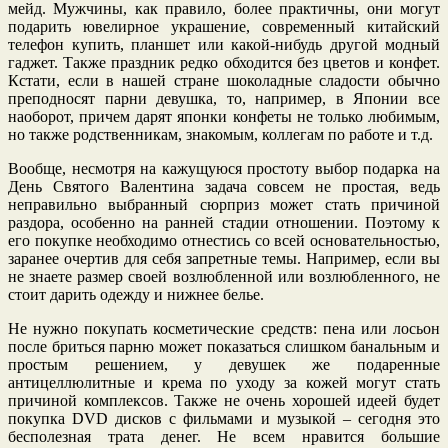
мейд. Мужчины, как правило, более практичны, они могут
подарить ювелирное украшение, современный китайский
телефон купить, планшет или какой-нибудь другой модный
гаджет. Также праздник редко обходится без цветов и конфет.
Кстати, если в нашей стране шоколадные сладости обычно
преподносят парни девушка, то, например, в Японии все
наоборот, причем дарят японки конфеты не только любимым,
но также родственникам, знакомым, коллегам по работе и т.д.
Вообще, несмотря на кажущуюся простоту выбор подарка на
День Святого Валентина задача совсем не простая, ведь
неправильно выбранный сюрприз может стать причиной
раздора, особенно на ранней стадии отношении. Поэтому к
его покупке необходимо отнестись со всей основательностью,
заранее очертив для себя запретные темы. Например, если вы
не знаете размер своей возлюбленной или возлюбленного, не
стоит дарить одежду и нижнее белье.
Не нужно покупать косметические средств: пена или лосьон
после бриться парню может показаться слишком банальным и
простым решением, у девушек же подаренные
антицеллюлитные и крема по уходу за кожей могут стать
причиной комплексов. Также не очень хорошей идеей будет
покупка DVD дисков с фильмами и музыкой – сегодня это
бесполезная трата денег. Не всем нравится большие