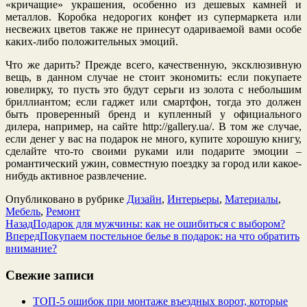
«кричащие» украшения, особенно из дешевых камней и
металлов. Коробка недорогих конфет из супермаркета или
несвежих цветов также не принесут одариваемой вами особе
каких-либо положительных эмоций.
Что же дарить? Прежде всего, качественную, эксклюзивную
вещь, в данном случае не стоит экономить: если покупаете
ювелирку, то пусть это будут серьги из золота с небольшим
бриллиантом; если гаджет или смартфон, тогда это должен
быть проверенный бренд и купленный у официального
дилера, например, на сайте http://gallery.ua/. В том же случае,
если денег у вас на подарок не много, купите хорошую книгу,
сделайте что-то своими руками или подарите эмоции –
романтический ужин, совместную поездку за город или какое-
нибудь активное развлечение.
Опубликовано в рубрике
Дизайн
,
Интерьеры
,
Материалы
,
Мебель
,
Ремонт
Назад
Подарок для мужчины: как не ошибиться с выбором?
Вперед
Покупаем постельное белье в подарок: на что обратить
внимание?
Свежие записи
ТОП-5 ошибок при монтаже въездных ворот, которые