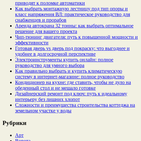
приводят к поломке автоматики
Как выбрать монтажную лестницу под тип опоры и
класс напряжения ВЛ: практическое руководство для
снабженцев и прорабов
Аренда автокрана 32 тонны: как выбрать оптимальное
решение для вашего проекта
Чип‑тюнинг двигателя: путь к повышенной мощности и
эффективности
Готовая дверь vs дверь под покраску: что выгоднее и
удобнее в долгосрочной перспективе
Электроинструменты купить онлайн: полное
руководство для умного выбора
Как правильно выбрать и купить климатическую
систему в интернет‑магазине: полное руководство
Кондиционер на кухне: где ставить, чтобы не дуло на
обеденный стол и не мешало готовке
Дизайнерский ремонт под ключ: путь к идеальному
интерьеру без лишних хлопот
Сложности и преимущества строительства коттеджа на
земельном участке у воды
Рубрики
Арт
Ворота