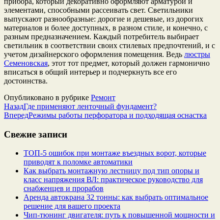
прибора, который декоративно оформляют арматурой и
элементами, способными рассеивать свет. Светильники
выпускают разнообразные: дорогие и дешевые, из дорогих
материалов и более доступных, в разном стиле, и конечно, с
разным предназначением. Каждый потребитель выбирает
светильник в соответствии своих стилевых предпочтений, и с
учетом дизайнерского оформления помещения. Ведь
люстры
Семеновская
, этот тот предмет, который должен гармонично
вписаться в общий интерьер и подчеркнуть все его
достоинства.
Опубликовано в рубрике
Ремонт
Назад
Где применяют ленточный фундамент?
Вперед
Режимы работы перфоратора и подходящая оснастка
Свежие записи
ТОП-5 ошибок при монтаже въездных ворот, которые
приводят к поломке автоматики
Как выбрать монтажную лестницу под тип опоры и
класс напряжения ВЛ: практическое руководство для
снабженцев и прорабов
Аренда автокрана 32 тонны: как выбрать оптимальное
решение для вашего проекта
Чип‑тюнинг двигателя: путь к повышенной мощности и