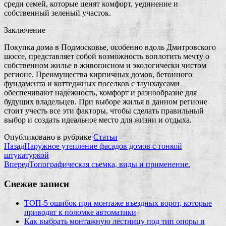
среди семей, которые ценят комфорт, уединение и
собственный зеленый участок.
Заключение
Покупка дома в Подмосковье, особенно вдоль Дмитровского
шоссе, представляет собой возможность воплотить мечту о
собственном жилье в живописном и экологически чистом
регионе. Преимущества кирпичных домов, бетонного
фундамента и коттеджных поселков с таунхаусами
обеспечивают надежность, комфорт и разнообразие для
будущих владельцев. При выборе жилья в данном регионе
стоит учесть все эти факторы, чтобы сделать правильный
выбор и создать идеальное место для жизни и отдыха.
Опубликовано в рубрике
Статьи
Назад
Наружное утепление фасадов домов с тонкой
штукатуркой
Вперед
Топографическая съемка, виды и применение.
Свежие записи
ТОП-5 ошибок при монтаже въездных ворот, которые
приводят к поломке автоматики
Как выбрать монтажную лестницу под тип опоры и