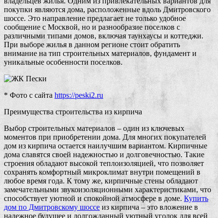
владельцев жилья. Одним из привлекательных вариантов для
покупки являются дома, расположенные вдоль Дмитровского
шоссе. Это направление предлагает не только удобное
сообщение с Москвой, но и разнообразие поселков с
различными типами домов, включая таунхаусы и коттеджи.
При выборе жилья в данном регионе стоит обратить
внимание на тип строительных материалов, фундамент и
уникальные особенности поселков.
* Фото с сайта
https://peski2.ru
Преимущества строительства из кирпича
Выбор строительных материалов – один из ключевых
моментов при приобретении дома. Для многих покупателей
дом из кирпича остается наилучшим вариантом. Кирпичные
дома славятся своей надежностью и долговечностью. Такие
строения обладают высокой теплоизоляцией, что позволяет
сохранять комфортный микроклимат внутри помещений в
любое время года. К тому же, кирпичные стены обладают
замечательными звукоизоляционными характеристиками, что
способствует уютной и спокойной атмосфере в доме.
Купить
дом по Дмитровскому шоссе
из кирпича – это вложение в
надежное будущее и долгожданный уютный уголок для всей