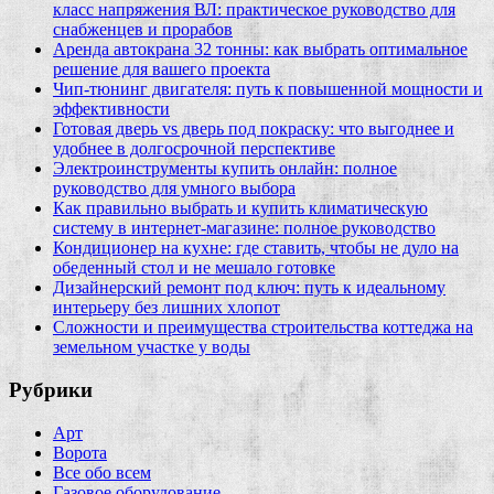
класс напряжения ВЛ: практическое руководство для
снабженцев и прорабов
Аренда автокрана 32 тонны: как выбрать оптимальное
решение для вашего проекта
Чип‑тюнинг двигателя: путь к повышенной мощности и
эффективности
Готовая дверь vs дверь под покраску: что выгоднее и
удобнее в долгосрочной перспективе
Электроинструменты купить онлайн: полное
руководство для умного выбора
Как правильно выбрать и купить климатическую
систему в интернет‑магазине: полное руководство
Кондиционер на кухне: где ставить, чтобы не дуло на
обеденный стол и не мешало готовке
Дизайнерский ремонт под ключ: путь к идеальному
интерьеру без лишних хлопот
Сложности и преимущества строительства коттеджа на
земельном участке у воды
Рубрики
Арт
Ворота
Все обо всем
Газовое оборудование