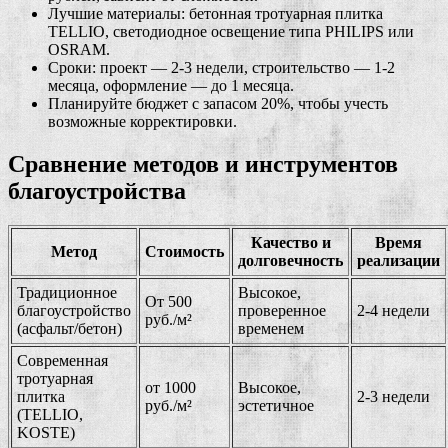
Лучшие материалы: бетонная тротуарная плитка
TELLIO, светодиодное освещение типа PHILIPS или
OSRAM.
Сроки: проект — 2-3 недели, строительство — 1-2
месяца, оформление — до 1 месяца.
Планируйте бюджет с запасом 20%, чтобы учесть
возможные корректировки.
Сравнение методов и инструментов
благоустройства
Качество и
Время
Метод
Стоимость
долговечность
реализации
Традиционное
Высокое,
От 500
благоустройство
проверенное
2-4 недели
руб./м²
(асфальт/бетон)
временем
Современная
тротуарная
от 1000
Высокое,
плитка
2-3 недели
руб./м²
эстетичное
(TELLIO,
KOSTE)