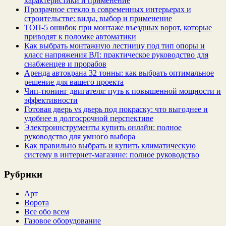
характеристики и применение
Прозрачное стекло в современных интерьерах и
строительстве: виды, выбор и применение
ТОП-5 ошибок при монтаже въездных ворот, которые
приводят к поломке автоматики
Как выбрать монтажную лестницу под тип опоры и
класс напряжения ВЛ: практическое руководство для
снабженцев и прорабов
Аренда автокрана 32 тонны: как выбрать оптимальное
решение для вашего проекта
Чип‑тюнинг двигателя: путь к повышенной мощности и
эффективности
Готовая дверь vs дверь под покраску: что выгоднее и
удобнее в долгосрочной перспективе
Электроинструменты купить онлайн: полное
руководство для умного выбора
Как правильно выбрать и купить климатическую
систему в интернет‑магазине: полное руководство
Рубрики
Арт
Ворота
Все обо всем
Газовое оборудование