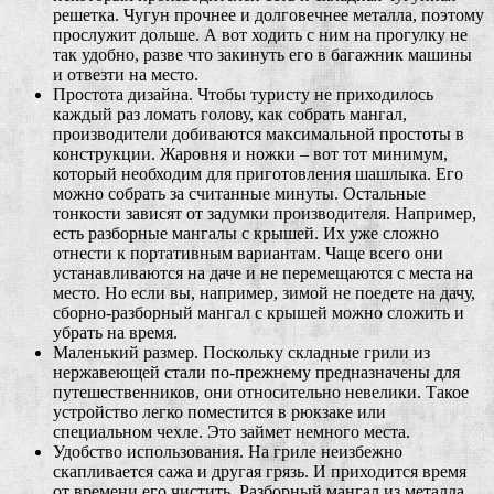
решетка. Чугун прочнее и долговечнее металла, поэтому
прослужит дольше. А вот ходить с ним на прогулку не
так удобно, разве что закинуть его в багажник машины
и отвезти на место.
Простота дизайна. Чтобы туристу не приходилось
каждый раз ломать голову, как собрать мангал,
производители добиваются максимальной простоты в
конструкции. Жаровня и ножки – вот тот минимум,
который необходим для приготовления шашлыка. Его
можно собрать за считанные минуты. Остальные
тонкости зависят от задумки производителя. Например,
есть разборные мангалы с крышей. Их уже сложно
отнести к портативным вариантам. Чаще всего они
устанавливаются на даче и не перемещаются с места на
место. Но если вы, например, зимой не поедете на дачу,
сборно-разборный мангал с крышей можно сложить и
убрать на время.
Маленький размер. Поскольку складные грили из
нержавеющей стали по-прежнему предназначены для
путешественников, они относительно невелики. Такое
устройство легко поместится в рюкзаке или
специальном чехле. Это займет немного места.
Удобство использования. На гриле неизбежно
скапливается сажа и другая грязь. И приходится время
от времени его чистить. Разборный мангал из металла