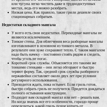
или чугуна легко чистить даже в труднодоступных
местах, ведь его можно разобрать.
Низкая цена. Как правило, такие грили дешевле своих
стационарных собратьев.
Недостатки складного мангала
У всего есть свои недостатки. Перекидные мангалы не
являются исключением.
Тонкие стены. Для облегчения веса разборные мангалы
изготавливают в основном из тонкого металла. В
результате они хуже сохраняют тепло. С таким мангалом
надо быть начеку – постоянно стоять рядом и следить,
чтобы уголь не погас.
Короткий срок службы. Объясняется это такими же
тонкими стенками – они легко обгорают и быстро
теряют форму. Так, средний срок службы разборного
нержавейки составляет около двух лет при условии
регулярного использования.
Приходится ждать, пока остынет. Если гриль готов,
быстро собрать гриль не получится. Придется дождаться
полного остывания конструкции.
Подходит вам складной мангал или нет – решать вам.
Но когда знаешь все его особенности, гораздо проще
определиться, какой гриль лучше купить от