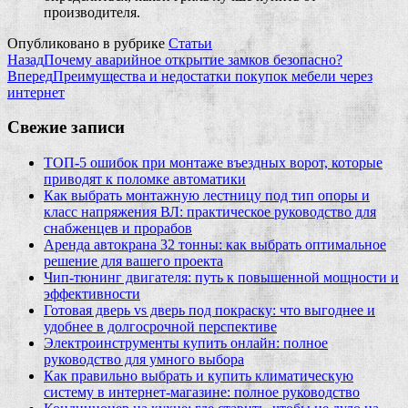
производителя.
Опубликовано в рубрике
Статьи
Назад
Почему аварийное открытие замков безопасно?
Вперед
Преимущества и недостатки покупок мебели через
интернет
Свежие записи
ТОП-5 ошибок при монтаже въездных ворот, которые
приводят к поломке автоматики
Как выбрать монтажную лестницу под тип опоры и
класс напряжения ВЛ: практическое руководство для
снабженцев и прорабов
Аренда автокрана 32 тонны: как выбрать оптимальное
решение для вашего проекта
Чип‑тюнинг двигателя: путь к повышенной мощности и
эффективности
Готовая дверь vs дверь под покраску: что выгоднее и
удобнее в долгосрочной перспективе
Электроинструменты купить онлайн: полное
руководство для умного выбора
Как правильно выбрать и купить климатическую
систему в интернет‑магазине: полное руководство