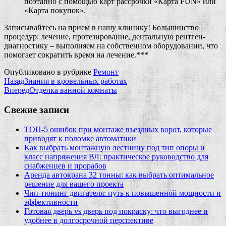
поэтапно с помощью карт рассрочки «Карта FUN» или
«Карта покупок».
Записывайтесь на прием в нашу клинику! Большинство
процедур: лечение, протезирование, дентальную рентген-
диагностику – выполняем на собственном оборудовании, что
помогает сократить время на лечение.***
Опубликовано в рубрике
Ремонт
Назад
Знания в кровельных работах
Вперед
Отделка ванной комнаты
Свежие записи
ТОП-5 ошибок при монтаже въездных ворот, которые
приводят к поломке автоматики
Как выбрать монтажную лестницу под тип опоры и
класс напряжения ВЛ: практическое руководство для
снабженцев и прорабов
Аренда автокрана 32 тонны: как выбрать оптимальное
решение для вашего проекта
Чип‑тюнинг двигателя: путь к повышенной мощности и
эффективности
Готовая дверь vs дверь под покраску: что выгоднее и
удобнее в долгосрочной перспективе