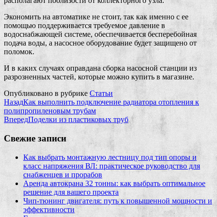
располагают поблизости от коллекторного узла.
Экономить на автоматике не стоит, так как именно с ее
помощью поддерживается требуемое давление в
водоснабжающей системе, обеспечивается бесперебойная
подача воды, а насосное оборудование будет защищено от
поломок.
И в каких случаях оправдана сборка насосной станции из
разрозненных частей, которые можно купить в магазине.
Опубликовано в рубрике
Статьи
Назад
Как выполнить подключение радиатора отопления к
полипропиленовым трубам
Вперед
Поделки из пластиковых труб
Свежие записи
Как выбрать монтажную лестницу под тип опоры и
класс напряжения ВЛ: практическое руководство для
снабженцев и прорабов
Аренда автокрана 32 тонны: как выбрать оптимальное
решение для вашего проекта
Чип‑тюнинг двигателя: путь к повышенной мощности и
эффективности