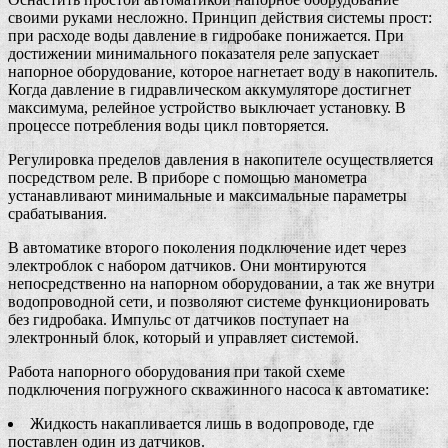
своими руками несложно. Принцип действия системы прост:
при расходе воды давление в гидробаке понижается. При
достижении минимального показателя реле запускает
напорное оборудование, которое нагнетает воду в накопитель.
Когда давление в гидравлическом аккумуляторе достигнет
максимума, релейное устройство выключает установку. В
процессе потребления воды цикл повторяется.
Регулировка пределов давления в накопителе осуществляется
посредством реле. В приборе с помощью манометра
устанавливают минимальные и максимальные параметры
срабатывания.
В автоматике второго поколения подключение идет через
электроблок с набором датчиков. Они монтируются
непосредственно на напорном оборудовании, а так же внутри
водопроводной сети, и позволяют системе функционировать
без гидробака. Импульс от датчиков поступает на
электронный блок, который и управляет системой.
Работа напорного оборудования при такой схеме
подключения погружного скважинного насоса к автоматике:
Жидкость накапливается лишь в водопроводе, где
поставлен один из датчиков.