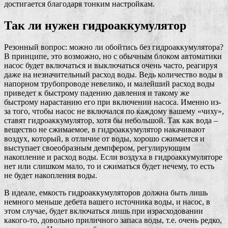
достигается благодаря тонким настройкам.
Так ли нужен гидроаккумулятор
Резонный вопрос: можно ли обойтись без гидроаккумулятора?
В принципе, это возможно, но с обычным блоком автоматики
насос будет включаться и выключаться очень часто, реагируя
даже на незначительный расход воды. Ведь количество воды в
напорном трубопроводе невелико, и малейший расход воды
приведет к быстрому падению давления и такому же
быстрому нарастанию его при включении насоса. Именно из-
за того, чтобы насос не включался по каждому вашему «чиху»,
ставят гидроаккумулятор, хотя бы небольшой. Так как вода –
вещество не сжимаемое, в гидроаккумулятор накачивают
воздух, который, в отличие от воды, хорошо сжимается и
выступает своеобразным демпфером, регулирующим
накопление и расход воды. Если воздуха в гидроаккумуляторе
нет или слишком мало, то и сжиматься будет нечему, то есть
не будет накопления воды.
В идеале, емкость гидроаккумуляторов должна быть лишь
немного меньше дебета вашего источника воды, и насос, в
этом случае, будет включаться лишь при израсходовании
какого-то, довольно приличного запаса воды, т.е. очень редко,