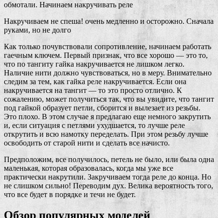
обмотали. Начинаем накручивать реле
Накручиваем не спеша! очень медленно и осторожно. Сначала
руками, но не долго
Как только почувствовали сопротивление, начинаем работать
гаечным ключем. Первый признак, что все хорошо — это то,
что по тангиту гайка накручивается не лишком легко.
Наличие нити должно чувствоваться, но в меру. Внимательно
следим за тем, как гайка реле накручивается. Если она
накручивается на тангит — то это просто отлично. К
сожалению, может получиться так, что вы увидите, что тангит
под гайкой образует петли, сборится и вылезает из резьбы.
Это плохо. В этом случае я предлагаю еще немного закрутить
и, если ситуация с петлями ухудшается, то лучше реле
открутить и всю намотку переделать. При этом резьбу лучше
освободить от старой нити и сделать все начисто.
Предположим, все получилось, петель не было, или была одна
маленькая, которая образовалась, когда мы уже все
практически накрутили. Закручиваем тогда реле до конца. Но
не слишком сильно! Переводим дух. Велика вероятность того,
что все будет в порядке и течи не будет.
Обзор популярных моделей