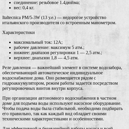
соединение: резьбовое 1.4дюйма;
вес: 0,4 кг.
Italtecnica PM/5-3W (13 у.е.) — недорогое устройство
итальянского производителя со встроенным манометром.
Характеристики
максимальный ток: 12А;
рабочее давление: максимум 5 атм.;
нижнее: диапазон регулировки 1 — 2,5 атм.;
верхнее: диапазон 1,8 — 4,5 атм.
Реле давления — важнейший элемент в системе водозабора,
обеспечивающий автоматическое индивидуальное
водоснабжение дома. Оно размещается рядом с
гидроаккумулятором, режим работы задается посредством
регулировочных винтов внутри корпуса.
При организации автономного водоснабжения в частном
доме для подъема воды используют насосное оборудование.
Чтобы подача воды была стабильной, необходимо подбирать
его правильно, так как каждый вид обладает своими
техническими характеристиками и особенностями.
Для эффективной и безаварийной работы насоса и всей