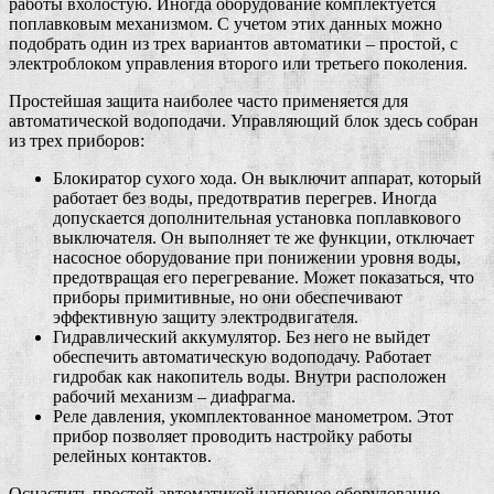
работы вхолостую. Иногда оборудование комплектуется
поплавковым механизмом. С учетом этих данных можно
подобрать один из трех вариантов автоматики – простой, с
электроблоком управления второго или третьего поколения.
Простейшая защита наиболее часто применяется для
автоматической водоподачи. Управляющий блок здесь собран
из трех приборов:
Блокиратор сухого хода. Он выключит аппарат, который
работает без воды, предотвратив перегрев. Иногда
допускается дополнительная установка поплавкового
выключателя. Он выполняет те же функции, отключает
насосное оборудование при понижении уровня воды,
предотвращая его перегревание. Может показаться, что
приборы примитивные, но они обеспечивают
эффективную защиту электродвигателя.
Гидравлический аккумулятор. Без него не выйдет
обеспечить автоматическую водоподачу. Работает
гидробак как накопитель воды. Внутри расположен
рабочий механизм – диафрагма.
Реле давления, укомплектованное манометром. Этот
прибор позволяет проводить настройку работы
релейных контактов.
Оснастить простой автоматикой напорное оборудование