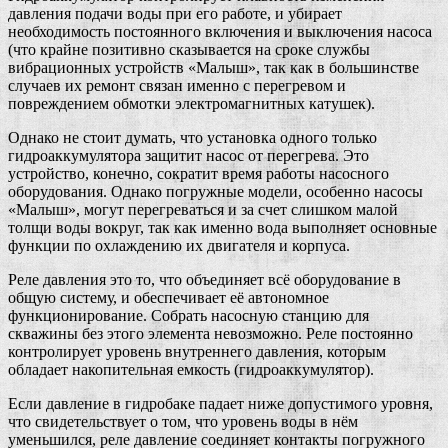
давления подачи воды при его работе, и убирает
необходимость постоянного включения и выключения насоса
(что крайне позитивно сказывается на сроке службы
вибрационных устройств «Малыш», так как в большинстве
случаев их ремонт связан именно с перегревом и
повреждением обмотки электромагнитных катушек).
Однако не стоит думать, что установка одного только
гидроаккумулятора защитит насос от перегрева. Это
устройство, конечно, сократит время работы насосного
оборудования. Однако погружные модели, особенно насосы
«Малыш», могут перегреваться и за счет слишком малой
толщи воды вокруг, так как именно вода выполняет основные
функции по охлаждению их двигателя и корпуса.
Реле давления это то, что объединяет всё оборудование в
общую систему, и обеспечивает её автономное
функционирование. Собрать насосную станцию для
скважины без этого элемента невозможно. Реле постоянно
контролирует уровень внутреннего давления, которым
обладает накопительная емкость (гидроаккумулятор).
Если давление в гидробаке падает ниже допустимого уровня,
что свидетельствует о том, что уровень воды в нём
уменьшился, реле давление соединяет контакты погружного