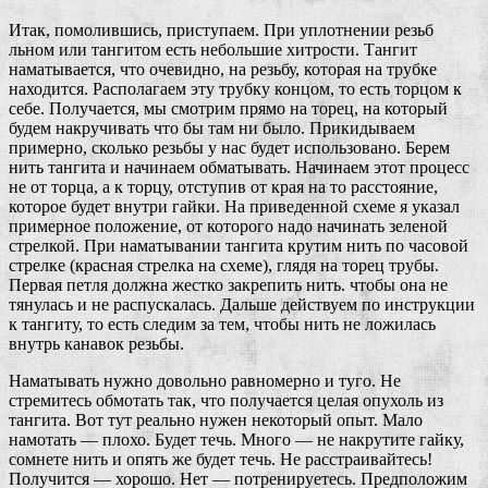
Итак, помолившись, приступаем. При уплотнении резьб
льном или тангитом есть небольшие хитрости. Тангит
наматывается, что очевидно, на резьбу, которая на трубке
находится. Располагаем эту трубку концом, то есть торцом к
себе. Получается, мы смотрим прямо на торец, на который
будем накручивать что бы там ни было. Прикидываем
примерно, сколько резьбы у нас будет использовано. Берем
нить тангита и начинаем обматывать. Начинаем этот процесс
не от торца, а к торцу, отступив от края на то расстояние,
которое будет внутри гайки. На приведенной схеме я указал
примерное положение, от которого надо начинать зеленой
стрелкой. При наматывании тангита крутим нить по часовой
стрелке (красная стрелка на схеме), глядя на торец трубы.
Первая петля должна жестко закрепить нить. чтобы она не
тянулась и не распускалась. Дальше действуем по инструкции
к тангиту, то есть следим за тем, чтобы нить не ложилась
внутрь канавок резьбы.
Наматывать нужно довольно равномерно и туго. Не
стремитесь обмотать так, что получается целая опухоль из
тангита. Вот тут реально нужен некоторый опыт. Мало
намотать — плохо. Будет течь. Много — не накрутите гайку,
сомнете нить и опять же будет течь. Не расстраивайтесь!
Получится — хорошо. Нет — потренируетесь. Предположим