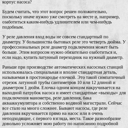
корпус насоса?
Будем считать, что этот вопрос решен положительно,
поскольку иначе нужно уже смотреть на месте и, например,
озаботиться каким-нибудь удлинителем или чем-нибудь
подобным.
У реле давления вход воды не совсем стандартный по
диаметру. У большинства бытовых реле это четверть дюйма. У
профессиональных реле диаметр подключения может быть
больше. Этим вопросом нужно обязательно озаботиться и,
если надо, купить латунный переходник на нужный диаметр.
Раньше при производстве автоматических насосных станций
использовалась специальная и вполне стандартная деталь,
называемая в простонародье елочкой. Это такой симпатичный
отрезок латунной трубы сантиметров 10 или 12 длиной и
диаметром 1 дюйм. Елочка одним концом накручивается на
выходной патрубок насоса и имеет стандартные «выходы» для
подключения манометра, реле давления, бака
аквааккумулятора и собственно водяной магистрали. Сейчас
все стало на много сложнее. Бывают насосы, где реле
давления вкручивается прямо на насос или в очень
неподходящие, с первого взгляда, места. Такое разнообразие
довольно усложняет мою работу по написанию подробной