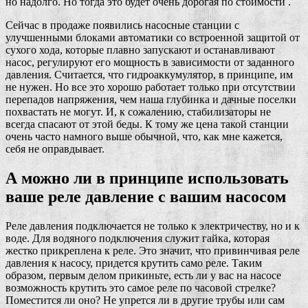
но надолго. Но тогда это будет очень дорогая по стоимости .
Сейчас в продаже появились насосные станции с
улучшенными блоками автоматики со встроенной защитой от
сухого хода, которые плавно запускают и останавливают
насос, регулируют его мощность в зависимости от заданного
давления. Считается, что гидроаккумулятор, в принципе, им
не нужен. Но все это хорошо работает только при отсутствии
перепадов напряжения, чем наша глубинка и дачные поселки
похвастать не могут. И, к сожалению, стабилизаторы не
всегда спасают от этой беды. К тому же цена такой станции
очень часто намного выше обычной, что, как мне кажется,
себя не оправдывает.
А можно ли в принципе использовать
ваше реле давление с вашим насосом
Реле давления подключается не только к электричеству, но и к
воде. Для водяного подключения служит гайка, которая
жестко прикреплена к реле. Это значит, что привинчивая реле
давления к насосу, придется крутить само реле. Таким
образом, первым делом прикиньте, есть ли у вас на насосе
возможность крутить это самое реле по часовой стрелке?
Поместится ли оно? Не упрется ли в другие трубы или сам