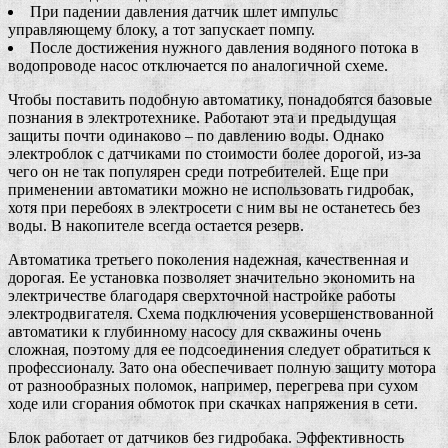
При падении давления датчик шлет импульс
управляющему блоку, а тот запускает помпу.
После достижения нужного давления водяного потока в
водопроводе насос отключается по аналогичной схеме.
Чтобы поставить подобную автоматику, понадобятся базовые
познания в электротехнике. Работают эта и предыдущая
защиты почти одинаково – по давлению воды. Однако
электроблок с датчиками по стоимости более дорогой, из-за
чего он не так популярен среди потребителей. Еще при
применении автоматики можно не использовать гидробак,
хотя при перебоях в электросети с ним вы не останетесь без
воды. В накопителе всегда остается резерв.
Автоматика третьего поколения надежная, качественная и
дорогая. Ее установка позволяет значительно экономить на
электричестве благодаря сверхточной настройке работы
электродвигателя. Схема подключения усовершенствованной
автоматики к глубинному насосу для скважины очень
сложная, поэтому для ее подсоединения следует обратиться к
профессионалу. Зато она обеспечивает полную защиту мотора
от разнообразных поломок, например, перегрева при сухом
ходе или сгорания обмоток при скачках напряжения в сети.
Блок работает от датчиков без гидробака. Эффективность