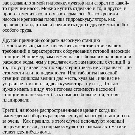
вас раздавило зимой гидроаккумулятор или сгорел по какой-
то причине насос. Можно купить отдельно и то, и другое, и
просто заменить то, что у вас сломалось, благо крепежи
насоса и крепежная площадка гидроаккумулятора, как
правило, стандартные и соединить одно с другим можно без
особого труда.
Другой причиной собирать насосную станцию
самостоятельно, может послужить несоответствие ваших
требований и характеристик оборудования готовой насосной
станции. Например, вам нужен насос с большим напором или
расходом воды, чем у предлагаемых вам насосных станций, а
то, что устраивает вас по характеристикам, не устраивает – по
стоимости или по надежности. Или габариты насосной
станции слишком велики для места, куда вы , или вас не
устраивает емкость гидроаккумулятора, ну и т.д. Только
нужно иметь в виду, что итоговая стоимость насосной
станции вполне может быть намного больше той, что вы
планировали.
Третий, наиболее распространенный вариант, когда вы
вынуждены собирать распределенную насосную станцию из-
за очень . Как правило, в этом случае используют мощный
погружной насос, а гидроаккумулятор с блоком автоматики
ставят где-нибудь дома.