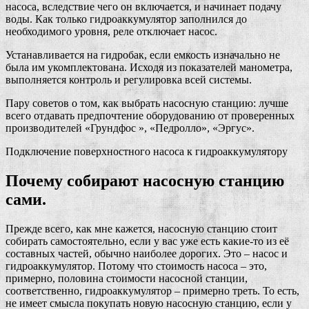
насоса, вследствие чего он включается, и начинает подачу
воды. Как только гидроаккумулятор заполнился до
необходимого уровня, реле отключает насос.
Устанавливается на гидробак, если емкость изначально не
была им укомплектована. Исходя из показателей манометра,
выполняется контроль и регулировка всей системы.
Пару советов о том, как выбрать насосную станцию: лучше
всего отдавать предпочтение оборудованию от проверенных
производителей «Грундфос », «Педролло», «Эргус».
Подключение поверхностного насоса к гидроаккумулятору
Почему собирают насосную станцию
сами.
Прежде всего, как мне кажется, насосную станцию стоит
собирать самостоятельно, если у вас уже есть какие-то из её
составных частей, обычно наиболее дорогих. Это – насос и
гидроаккумулятор. Потому что стоимость насоса – это,
примерно, половина стоимости насосной станции,
соответственно, гидроаккумулятор – примерно треть. То есть,
не имеет смысла покупать новую насосную станцию, если у