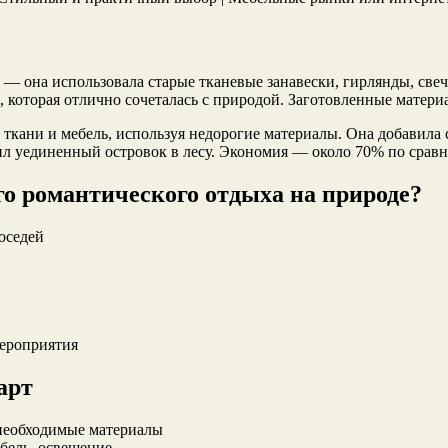
— она использовала старые тканевые занавески, гирлянды, све
, которая отлично сочеталась с природой. Заготовленные материа
е ткани и мебель, используя недорогие материалы. Она добавил
ил уединенный островок в лесу. Экономия — около 70% по сра
го романтического отдыха на природе?
оседей
мероприятия
арт
 необходимые материалы
бель, освещение