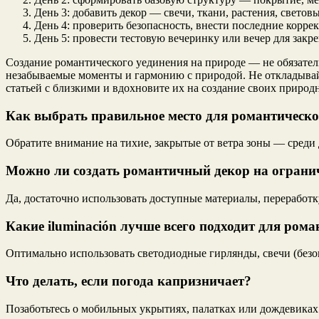
День 3: добавить декор — свечи, ткани, растения, светов
День 4: проверить безопасность, внести последние корре
День 5: провести тестовую вечеринку или вечер для закре
Создание романтического уединения на природе — не обязател
незабываемые моменты и гармонию с природой. Не откладывайт
статьей с близкими и вдохновите их на создание своих природ
Как выбрать правильное место для романтическ
Обратите внимание на тихие, закрытые от ветра зоны — среди
Можно ли создать романтичный декор на ограни
Да, достаточно использовать доступные материалы, переработ
Какие iluminación лучше всего подходит для ром
Оптимально использовать светодиодные гирлянды, свечи (безо
Что делать, если погода капризничает?
Позаботьтесь о мобильных укрытиях, палатках или дождевиках.