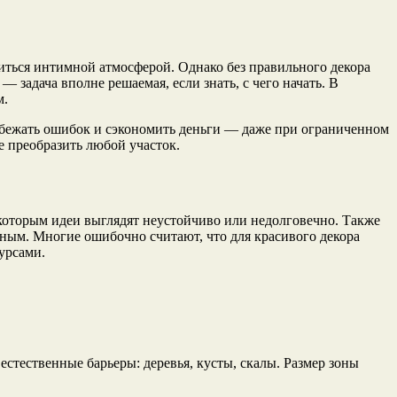
диться интимной атмосферой. Однако без правильного декора
задача вполне решаемая, если знать, с чего начать. В
м.
збежать ошибок и сэкономить деньги — даже при ограниченном
е преобразить любой участок.
оторым идеи выглядят неустойчиво или недолговечно. Также
тным. Многие ошибочно считают, что для красивого декора
урсами.
стественные барьеры: деревья, кусты, скалы. Размер зоны