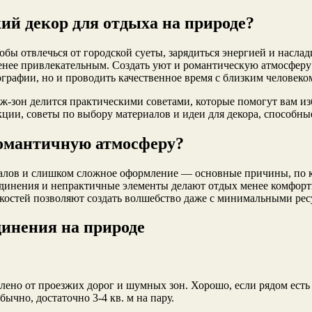
ий декор для отдыха на природе?
бы отвлечься от городской суеты, зарядиться энергией и насла
ее привлекательным. Создать уют и романтическую атмосферу — 
тографии, но и проводить качественное время с близким человеко
-зон делится практическими советами, которые помогут вам и
ции, советы по выбору материалов и идеи для декора, способны
 романтичную атмосферу?
алов и слишком сложное оформление — основные причины, по к
 уединения и непрактичные элементы делают отдых менее комфор
костей позволяют создать волшебство даже с минимальными рес
динения на природе
ено от проезжих дорог и шумных зон. Хорошо, если рядом есть е
ычно, достаточно 3-4 кв. м на пару.