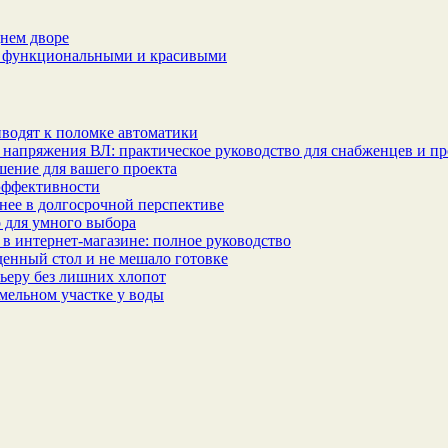
днем дворе
ее функциональными и красивыми
водят к поломке автоматики
 напряжения ВЛ: практическое руководство для снабженцев и п
шение для вашего проекта
эффективности
бнее в долгосрочной перспективе
 для умного выбора
в интернет‑магазине: полное руководство
еденный стол и не мешало готовке
ьеру без лишних хлопот
мельном участке у воды