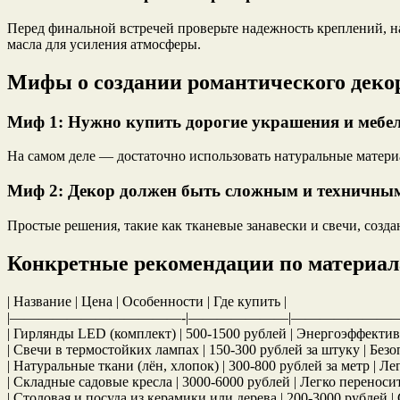
Перед финальной встречей проверьте надежность креплений, н
масла для усиления атмосферы.
Мифы о создании романтического декор
Миф 1: Нужно купить дорогие украшения и мебе
На самом деле — достаточно использовать натуральные матер
Миф 2: Декор должен быть сложным и техничны
Простые решения, такие как тканевые занавески и свечи, созд
Конкретные рекомендации по материал
| Название | Цена | Особенности | Где купить |
|————————————-|———————|———————
| Гирлянды LED (комплект) | 500-1500 рублей | Энергоэффекти
| Свечи в термостойких лампах | 150-300 рублей за штуку | Без
| Натуральные ткани (лён, хлопок) | 300-800 рублей за метр | Л
| Складные садовые кресла | 3000-6000 рублей | Легко перенос
| Столовая и посуда из керамики или дерева | 200-3000 рубле