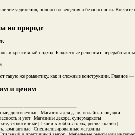
аличие уединения, полного освещения и безопасности. Внесите
а на природе
ль
иалы и креативный подход. Бюджетные решения с переработанны
м
ают такую же романтику, как и сложные конструкции. Главное —
ам и ценам
—————-|———————————|
вные, долговечные | Магазины для дачи, онлайн-площадки |
опасность и уют | Магазины декора, супермаркеты |
егкие, экологичные | Ткани в хобби-сторах, рынка тканей |
ить, компактные | Специализированные магазины |
й | Стильный и практичный выбор | Мебельные рынки или интерне