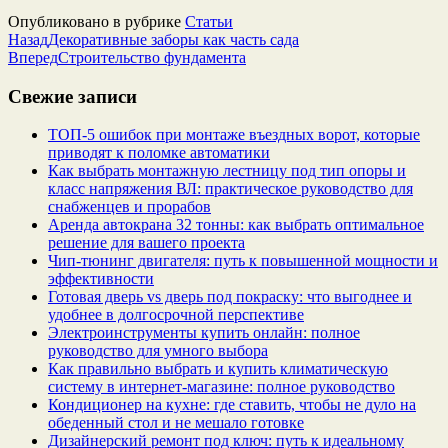
Опубликовано в рубрике
Статьи
Назад
Декоративные заборы как часть сада
Вперед
Строительство фундамента
Свежие записи
ТОП-5 ошибок при монтаже въездных ворот, которые
приводят к поломке автоматики
Как выбрать монтажную лестницу под тип опоры и
класс напряжения ВЛ: практическое руководство для
снабженцев и прорабов
Аренда автокрана 32 тонны: как выбрать оптимальное
решение для вашего проекта
Чип‑тюнинг двигателя: путь к повышенной мощности и
эффективности
Готовая дверь vs дверь под покраску: что выгоднее и
удобнее в долгосрочной перспективе
Электроинструменты купить онлайн: полное
руководство для умного выбора
Как правильно выбрать и купить климатическую
систему в интернет‑магазине: полное руководство
Кондиционер на кухне: где ставить, чтобы не дуло на
обеденный стол и не мешало готовке
Дизайнерский ремонт под ключ: путь к идеальному