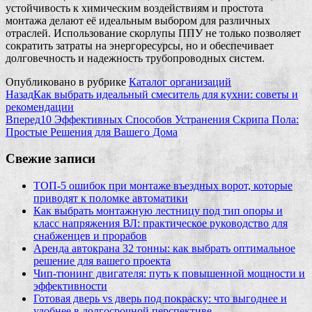
устойчивость к химическим воздействиям и простота
монтажа делают её идеальным выбором для различных
отраслей. Использование скорлупы ППУ не только позволяет
сократить затраты на энергоресурсы, но и обеспечивает
долговечность и надежность трубопроводных систем.
Опубликовано в рубрике
Каталог организаций
Назад
Как выбрать идеальный смеситель для кухни: советы и
рекомендации
Вперед
10 Эффективных Способов Устранения Скрипа Пола:
Простые Решения для Вашего Дома
Свежие записи
ТОП-5 ошибок при монтаже въездных ворот, которые
приводят к поломке автоматики
Как выбрать монтажную лестницу под тип опоры и
класс напряжения ВЛ: практическое руководство для
снабженцев и прорабов
Аренда автокрана 32 тонны: как выбрать оптимальное
решение для вашего проекта
Чип‑тюнинг двигателя: путь к повышенной мощности и
эффективности
Готовая дверь vs дверь под покраску: что выгоднее и
удобнее в долгосрочной перспективе