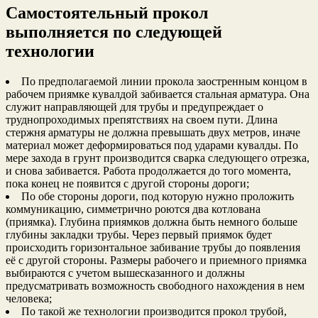
Самостоятельный прокол
выполняется по следующей
технологии
По предполагаемой линии прокола заостренным концом в
рабочем приямке кувалдой забивается стальная арматура. Она
служит направляющей для трубы и предупреждает о
труднопроходимых препятствиях на своем пути. Длина
стержня арматуры не должна превышать двух метров, иначе
материал может деформироваться под ударами кувалды. По
мере захода в грунт производится сварка следующего отрезка,
и снова забивается. Работа продолжается до того момента,
пока конец не появится с другой стороны дороги;
По обе стороны дороги, под которую нужно проложить
коммуникацию, симметрично роются два котлована
(приямка). Глубина приямков должна быть немного больше
глубины закладки трубы. Через первый приямок будет
происходить горизонтальное забивание трубы до появления
её с другой стороны. Размеры рабочего и приемного приямка
выбираются с учетом вышесказанного и должны
предусматривать возможность свободного нахождения в нем
человека;
По такой же технологии производится прокол трубой,