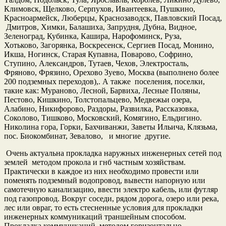
Климовск, Щелково, Серпухов, Ивантеевка, Пушкино,
Красноармейск, Люберцы, Краснозаводск, Павловский Посад,
Дмитров, Химки, Балашиха, Запрудня, Дубна, Видное,
Зеленоград, Кубинка, Кашира, Нарофоминск, Руза,
Хотьково, Загорянка, Воскресенск, Сергиев Посад, Монино,
Икша, Ногинск, Старая Купавна, Поварово, Софрино,
Ступино, Александров, Тутаев, Чехов, Электросталь,
Фряново, Фрязино, Орехово Зуево, Москва (выполнено более
200 подземных переходов),. А также поселения, поселки,
такие как: Мураново, Лесной, Барвиха, Лесные Поляны,
Пестово, Кишкино, Толстопальцево, Медвежьи озера,
Алабино, Никифорово, Раздоры, Развилка, Рассказовка,
Соколово, Тишково, Московский, Комягино, Ельдигино.
Николина гора, Горки, Бахчиванжи, Заветы Ильича, Клязьма,
пос. Биокомбинат, Зевалово, и многие другие.
Очень актуальна прокладка наружных инженерных сетей под
землей методом прокола и гнб частным хозяйствам.
Практически в каждое из них необходимо провести или
поменять подземный водопровод, вывести напорную или
самотечную канализацию, ввести электро кабель, или футляр
под газопровод. Вокруг соседи, рядом дорога, озеро или река,
лес или овраг, то есть стесненные условия для прокладки
инженерных коммуникаций траншейным способом.
Прокладка коммуникаций методом горизонтально