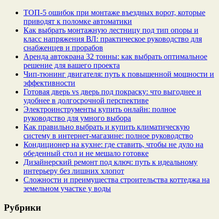
ТОП-5 ошибок при монтаже въездных ворот, которые
приводят к поломке автоматики
Как выбрать монтажную лестницу под тип опоры и
класс напряжения ВЛ: практическое руководство для
снабженцев и прорабов
Аренда автокрана 32 тонны: как выбрать оптимальное
решение для вашего проекта
Чип‑тюнинг двигателя: путь к повышенной мощности и
эффективности
Готовая дверь vs дверь под покраску: что выгоднее и
удобнее в долгосрочной перспективе
Электроинструменты купить онлайн: полное
руководство для умного выбора
Как правильно выбрать и купить климатическую
систему в интернет‑магазине: полное руководство
Кондиционер на кухне: где ставить, чтобы не дуло на
обеденный стол и не мешало готовке
Дизайнерский ремонт под ключ: путь к идеальному
интерьеру без лишних хлопот
Сложности и преимущества строительства коттеджа на
земельном участке у воды
Рубрики