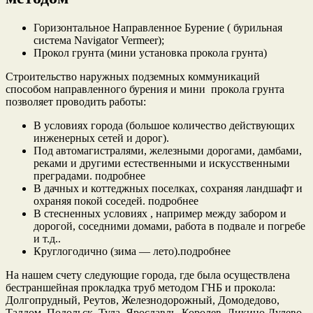
Горизонтальное Направленное Бурение ( бурильная
система Navigator Vermeer);
Прокол грунта (мини установка прокола грунта)
Строительство наружных подземных коммуникаций
способом направленного бурения и мини прокола грунта
позволяет проводить работы:
В условиях города (большое количество действующих
инженерных сетей и дорог).
Под автомагистралями, железными дорогами, дамбами,
реками и другими естественными и искусственными
преградами. подробнее
В дачных и коттеджных поселках, сохраняя ландшафт и
охраняя покой соседей. подробнее
В стесненных условиях , например между забором и
дорогой, соседними домами, работа в подвале и погребе
и т.д..
Круглогодично (зима — лето).подробнее
На нашем счету следующие города, где была осуществлена
бестраншейная прокладка труб методом ГНБ и прокола:
Долгопрудный, Реутов, Железнодорожный, Домодедово,
Талдом, Подольск, Тула, Ярославль, Королев, Ликино Дулево,