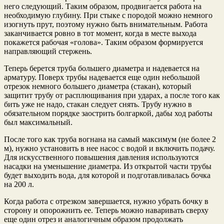
него следующий. Таким образом, продвигается работа на
необходимую глубину. При стыке с породой можно немного
изогнуть прут, поэтому нужно быть внимательным. Работа
заканчивается ровно в тот момент, когда в месте выхода
покажется рабочая «голова». Таким образом формируется
направляющий стержень.
Теперь берется труба большего диаметра и надевается на
арматуру. Поверх трубы надевается еще один небольшой
отрезок немного большего диаметра (стакан), который
защитит трубу от расплющивания при ударах, а после того как
бить уже не надо, стакан следует снять. Трубу нужно в
обязательном порядке заострить болгаркой, дабы ход работы
был максимальный.
После того как труба вогнана на самый максимум (не более 2
м), нужно установить в нее насос с водой и включить подачу.
Для искусственного повышения давления используются
насадки на уменьшение диаметра. Из открытой части трубы
будет выходить вода, для которой и подготавливалась бочка
на 200 л.
Когда работа с отрезком завершается, нужно убрать бочку в
сторону и опорожнить ее. Теперь можно наваривать сверху
еще один отрез и аналогичным образом продолжать