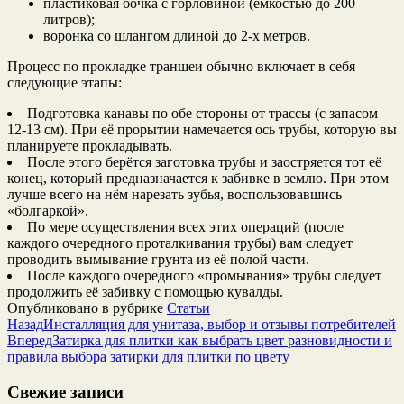
пластиковая бочка с горловиной (ёмкостью до 200
литров);
воронка со шлангом длиной до 2-х метров.
Процесс по прокладке траншеи обычно включает в себя
следующие этапы:
Подготовка канавы по обе стороны от трассы (с запасом
12-13 см). При её прорытии намечается ось трубы, которую вы
планируете прокладывать.
После этого берётся заготовка трубы и заостряется тот её
конец, который предназначается к забивке в землю. При этом
лучше всего на нём нарезать зубья, воспользовавшись
«болгаркой».
По мере осуществления всех этих операций (после
каждого очередного проталкивания трубы) вам следует
проводить вымывание грунта из её полой части.
После каждого очередного «промывания» трубы следует
продолжить её забивку с помощью кувалды.
Опубликовано в рубрике
Статьи
Назад
Инсталляция для унитаза, выбор и отзывы потребителей
Вперед
Затирка для плитки как выбрать цвет разновидности и
правила выбора затирки для плитки по цвету
Свежие записи