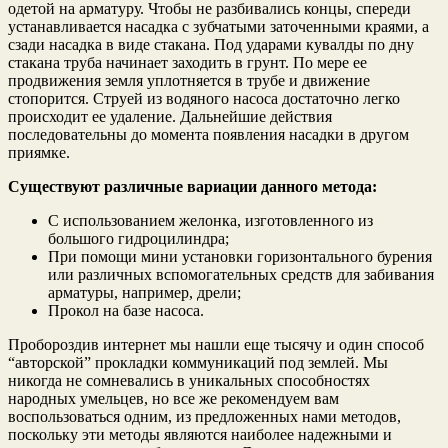
одетой на арматуру. Чтобы не разбивались концы, спереди
устанавливается насадка с зубчатыми заточенными краями, а
сзади насадка в виде стакана. Под ударами кувалды по дну
стакана труба начинает заходить в грунт. По мере ее
продвижения земля уплотняется в трубе и движение
стопорится. Струей из водяного насоса достаточно легко
происходит ее удаление. Дальнейшие действия
последовательны до момента появления насадки в другом
приямке.
Существуют различные вариации данного метода:
С использованием желонка, изготовленного из
большого гидроцилиндра;
При помощи мини установки горизонтального бурения
или различных вспомогательных средств для забивания
арматуры, например, дрели;
Прокол на базе насоса.
Пробороздив интернет мы нашли еще тысячу и один способ
“авторской” прокладки коммуникаций под землей. Мы
никогда не сомневались в уникальных способностях
народных умельцев, но все же рекомендуем вам
воспользоваться одним, из предложенных нами методов,
поскольку эти методы являются наиболее надежными и