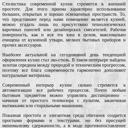
Стилистика современной кухни стремится к внешней
простоте. Для этого приема характерно использование
больших, открытых и хорошо освещенных пространств. То,
что представшее перед нами помещение является кухней,
можно угадать лишь по присутствию технологических
варочных панелей или дизайнерских смесителей. Рабочая
поверхность, как и вся эта зона в целом, максимально
очищена от кухонной утвари, мелких бытовых приборов и
прочих аксессуаров.
Наиболее актуальной на сегодняшний день тенденцией
оформления кухни стал эко-стиль. В таком интерьере найдена
золотая середина между природой и техническим прогрессом,
поэтому все блага современности гармонично дополняют
натуральные материалы.
Современный интерьер кухни сильно стремится к
автоматизации все рабочих процессов. Почти любым
бытовым предметом можно управлять дистанционно –
начиная от простого телевизора с пультом, заканчивая
вытяжками или стиральными машинами.
Показная простота и элегантная среда обитания создается
простыми формами и текстурами, но без присущей
минимализму сдержанности, а в моде противопоставление