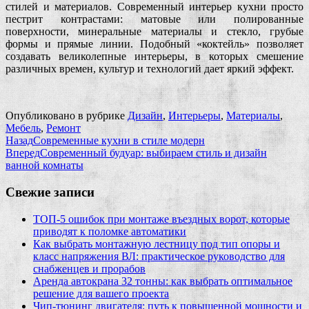
стилей и материалов. Современный интерьер кухни просто
пестрит контрастами: матовые или полированные
поверхности, минеральные материалы и стекло, грубые
формы и прямые линии. Подобный «коктейль» позволяет
создавать великолепные интерьеры, в которых смешение
различных времен, культур и технологий дает яркий эффект.
Опубликовано в рубрике
Дизайн
,
Интерьеры
,
Материалы
,
Мебель
,
Ремонт
Назад
Современные кухни в стиле модерн
Вперед
Современный будуар: выбираем стиль и дизайн
ванной комнаты
Свежие записи
ТОП-5 ошибок при монтаже въездных ворот, которые
приводят к поломке автоматики
Как выбрать монтажную лестницу под тип опоры и
класс напряжения ВЛ: практическое руководство для
снабженцев и прорабов
Аренда автокрана 32 тонны: как выбрать оптимальное
решение для вашего проекта
Чип‑тюнинг двигателя: путь к повышенной мощности и