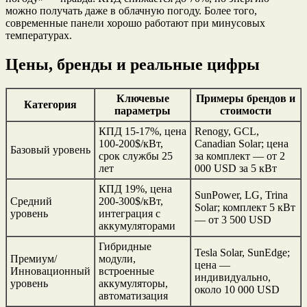
можно получать даже в облачную погоду. Более того,
современные панели хорошо работают при минусовых
температурах.
Цены, бренды и реальные цифры
Ключевые
Примеры брендов и
Категория
параметры
стоимости
КПД 15-17%, цена
Renogy, GCL,
100-200$/кВт,
Canadian Solar; цена
Базовый уровень
срок службы 25
за комплект — от 2
лет
000 USD за 5 кВт
КПД 19%, цена
SunPower, LG, Trina
Средний
200-300$/кВт,
Solar; комплект 5 кВт
уровень
интеграция с
— от 3 500 USD
аккумуляторами
Гибридные
Tesla Solar, SunEdge;
Премиум/
модули,
цена —
Инновационный
встроенные
индивидуально,
уровень
аккумуляторы,
около 10 000 USD
автоматизация