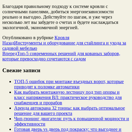
Благодаря правильному подходу к системе кровли с
солнечными панелями, добиться энергонезависимости
реально и выгодно. Действуйте по шагам, и уже через
несколько лет вы забудете о счетах и будете наслаждаться
экологичной, экономичной энергией.
Опубликовано в рубрике
Кровля
Назад
Инструменты и оборудование для стайлинга и ухода за
садовой мебелью
Вперед
Топ-5 современных решений для кованых заборов,
которые превосходно сочетаются с садом
Свежие записи
ТОП-5 ошибок при монтаже въездных ворот, которые
приводят к поломке автоматики
Как выбрать монтажную лестницу под тип опоры и
класс напряжения ВЛ: практическое руководство для
снабженцев и прорабов
Аренда автокрана 32 тонны: как выбрать оптимальное
решение для вашего проекта
Чип‑тюнинг двигателя: путь к повышенной мощности и
эффективности
Готовая дверь vs дверь под покраску: что выгоднее и