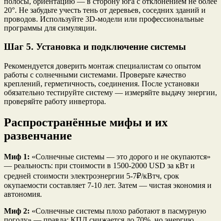
полосы, ориентацию — в сторону юга с отклонением не более
20°. Не забудьте учесть тень от деревьев, соседних зданий и
проводов. Используйте 3D-модели или профессиональные
программы для симуляции.
Шаг 5. Установка и подключение системы
Рекомендуется доверить монтаж специалистам со опытом
работы с солнечными системами. Проверьте качество
креплений, герметичность, соединения. После установки
обязательно тестируйте систему — измеряйте выдачу энергии,
проверяйте работу инвертора.
Распространённые мифы и их
развенчание
Миф 1:
«Солнечные системы — это дорого и не окупаются»
— реальность: при стоимости в 1500-2000 USD за кВт и
средней стоимости электроэнергии 5-7₽/кВтч, срок
окупаемости составляет 7-10 лет. Затем — чистая экономия и
автономия.
Миф 2:
«Солнечные системы плохо работают в пасмурную
погоду» — правда: КПД снижается до 70%, но энергию