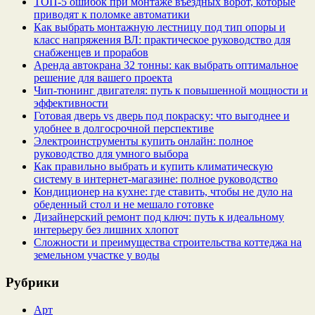
ТОП-5 ошибок при монтаже въездных ворот, которые
приводят к поломке автоматики
Как выбрать монтажную лестницу под тип опоры и
класс напряжения ВЛ: практическое руководство для
снабженцев и прорабов
Аренда автокрана 32 тонны: как выбрать оптимальное
решение для вашего проекта
Чип‑тюнинг двигателя: путь к повышенной мощности и
эффективности
Готовая дверь vs дверь под покраску: что выгоднее и
удобнее в долгосрочной перспективе
Электроинструменты купить онлайн: полное
руководство для умного выбора
Как правильно выбрать и купить климатическую
систему в интернет‑магазине: полное руководство
Кондиционер на кухне: где ставить, чтобы не дуло на
обеденный стол и не мешало готовке
Дизайнерский ремонт под ключ: путь к идеальному
интерьеру без лишних хлопот
Сложности и преимущества строительства коттеджа на
земельном участке у воды
Рубрики
Арт