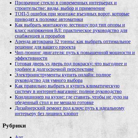
Прозрачное стекло в современных интерьерах и
строительстве: виды, выбор и применение
ТОП-5 ошибок при монтаже въездных ворот, которые
приводят к поломке автоматики
Как выбрать монтажную лестницу под тип опоры и
класс напряжения ВЛ: практическое руководство для
снабженцев и прорабов
Аренда автокрана 32 тонны: как выбрать оптимальное
решение для вашего проекта
Чип‑тюнинг двигателя: путь к повышенной мощности и
эффективности
Готовая дверь vs дверь под покраску: что выгоднее и
удобнее в долгосрочной перспективе
Электроинструменты купить онлайн: полное
руководство для умного выбора
Как правильно выбрать и купить климатическую
систему в интернет‑магазине: полное руководство
Кондиционер на кухне: где ставить, чтобы не дуло на
обеденный стол и не мешало готовке
Дизайнерский ремонт под ключ: путь к идеальному
интерьеру без лишних хлопот
Рубрики
Арт