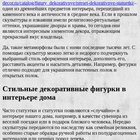
decor.ru/catalog/figury_dekorativnye/preset-dekorativnye-statuetki/
–
один из древнейших предметов интерьера, перешедший из
каменного века и античности в средние века. Если в прошлом
скульптуры и изваяния имели религиозно-ритуальные
оттенки, украшавшие дворцы и храмы, то сегодня они
являются интересным элементом декора, отражающим
прекрасный вкус владельца.
Да, такие метаморфозы были с ними последние тысячи лет. С
помощью скульптур можно легко и недорого подчеркнуть
выбранный стиль оформления интерьера, дополнить его,
расставить акценты и насытить деталями. Например, фигурки
отлично подходят для украшения настенных полок и
открытых полок.
Стильные декоративные фигурки в
интерьере дома
Часто статуэтки и статуэтки появляются «случайно» в
интерьере нашего дома, например, в качестве сувенира из
веселой поездки или в подарок близкого человека. Нередко
скульптуры передаются по наследству как семейная реликвия,
особенно старые образцы ручной работы из полудрагоценных
материалов или ценных пород дерева.