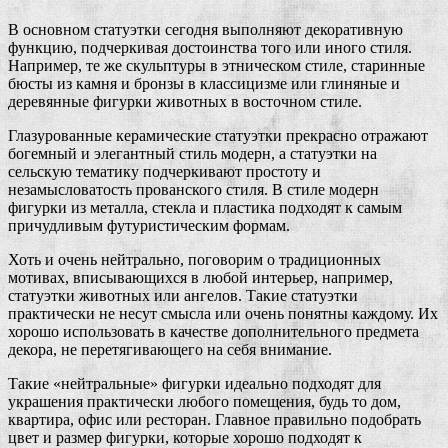
В основном статуэтки сегодня выполняют декоративную
функцию, подчеркивая достоинства того или иного стиля.
Например, те же скульптуры в этническом стиле, старинные
бюсты из камня и бронзы в классицизме или глиняные и
деревянные фигурки животных в восточном стиле.
Глазурованные керамические статуэтки прекрасно отражают
богемный и элегантный стиль модерн, а статуэтки на
сельскую тематику подчеркивают простоту и
незамысловатость прованского стиля. В стиле модерн
фигурки из металла, стекла и пластика подходят к самым
причудливым футуристическим формам.
Хоть и очень нейтрально, поговорим о традиционных
мотивах, вписывающихся в любой интерьер, например,
статуэтки животных или ангелов. Такие статуэтки
практически не несут смысла или очень понятны каждому. Их
хорошо использовать в качестве дополнительного предмета
декора, не перетягивающего на себя внимание.
Такие «нейтральные» фигурки идеально подходят для
украшения практически любого помещения, будь то дом,
квартира, офис или ресторан. Главное правильно подобрать
цвет и размер фигурки, которые хорошо подходят к