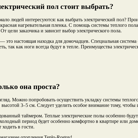
лектрический пол стоит выбрать?
мало людей интересуются: как выбрать электрический пол? Прои
акрасная нагревательная пленка. С помощь системы теплого пол
 От цели заказчика и зависит выбор электрического пола.
— это настоящая находка для домочадцев. Специальная система
ть, так как ноги всегда будут в тепле. Преимущества электричес
олько она проста?
взгляд. Можно попробовать осуществить укладку системы теплого
, высотой 3–5 см. Следует уделить особое внимание тому, чтоб
удованный таймером. Теплые электрические полы особенно будут 
холодный период будет особенно комфортно в квартире или доме
 ходить в гости.
магазине отопления Teplo-Rostov!