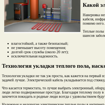
Какой э
Наверняка не
кабеля, инфр
помимо него.
Теплые полы 
шансов заболе
влагостойкий, а также безопасный;
не уменьшает высоту помещения;
долгий срок службы (около 20 лет);
исключительная надежность.
Технология укладки теплого пола, наск
Технология укладки не так уж проста, как кажется на первый 
задачей лучше. Электрический кабель укладывается под стяжку
Что касается термостата, то лучше выбрать электронный, обор
люди легко подверженные простуде. Благодаря теплому полу в 
захочется покидать и родные люди всегда с удовольствием будут
Надежные и недорогие электрические теплые полы в интернет-