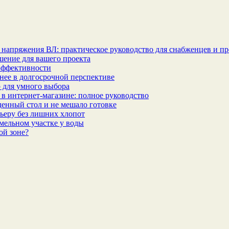
 напряжения ВЛ: практическое руководство для снабженцев и п
шение для вашего проекта
эффективности
бнее в долгосрочной перспективе
 для умного выбора
в интернет‑магазине: полное руководство
еденный стол и не мешало готовке
ьеру без лишних хлопот
мельном участке у воды
ой зоне?