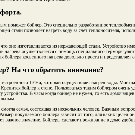
форта.
ым поможет бойлер. Это специально разработанное теплообменн
ей стали позволяет нагреть воду за счет теплоносителя, исполь
о что оно изготавливается из нержавеющей стали. Устройство и
ль нагрева осуществляется с помощь специального терморегулято
я бойлера косвенного нагрева довольно проста и представляет с
ер? На что обратить внимание?
ет встроенного ТЕНа, который осуществляет нагрев воды. Монт
Крепится бойлер к стене. Пользоваться таким бойлером очень уд
ту устройства. В часы когда бойлер не нужен, то есть домочадц
альным.
 смогла семья, состоящая из нескольких человек. Важным вопрос
Размер покупаемого бойлера зависит от того, для каких целей он
меет важное значение. Бойлеры сделают проживание в доме удоб