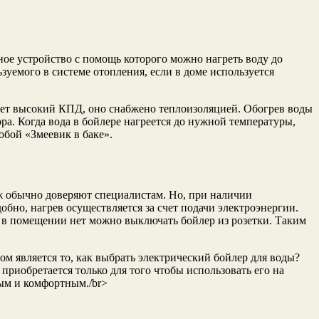
ое устройство с помощь которого можно нагреть воду до
зуемого в системе отопления, если в доме используется
меет высокий КПД, оно снабжено теплоизоляцией. Обогрев воды
ра. Когда вода в бойлере нагреется до нужной температуры,
обой «Змеевик в баке».
аж обычно доверяют специалистам. Но, при наличии
обно, нагрев осуществляется за счет подачи электроэнергии.
ев в помещении нет можно выключать бойлер из розетки. Таким
ом является то, как выбрать электрический бойлер для воды?
 приобретается только для того чтобы использовать его на
ным и комфортным./br>