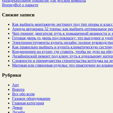
Назад
Напольное покрытие для детской комнаты
Вперед
Всё о паркете
Свежие записи
Как выбрать монтажную лестницу под тип опоры и класс
Аренда автокрана 32 тонны: как выбрать оптимальное ре
Чип‑тюнинг двигателя: путь к повышенной мощности и 
Готовая дверь vs дверь под покраску: что выгоднее и удо
Электроинструменты купить онлайн: полное руководство
Как правильно выбрать и купить климатическую систему 
Кондиционер на кухне: где ставить, чтобы не дуло на об
Дизайнерский ремонт под ключ: путь к идеальному интер
Сложности и преимущества строительства коттеджа на зе
Матовая или глянцевая отделка: что практичнее во влажн
Рубрики
Арт
Ворота
Все обо всем
Газовое оборудование
Главная категория
Декор
Дизайн