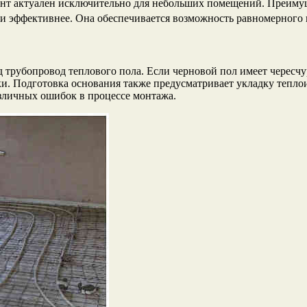
ант актуален исключительно для небольших помещений. Преимущ
м и эффективнее. Она обеспечивается возможность равномерног
 трубопровод теплового пола. Если черновой пол имеет чересчу
и. Подготовка основания также предусматривает укладку теплои
азличных ошибок в процессе монтажа.