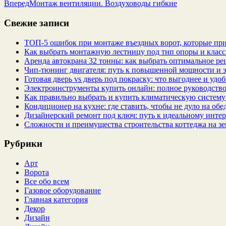
Вперед
Монтаж вентиляции. Воздуховоды гибкие
Свежие записи
ТОП-5 ошибок при монтаже въездных ворот, которые при
Как выбрать монтажную лестницу под тип опоры и класс
Аренда автокрана 32 тонны: как выбрать оптимальное ре
Чип‑тюнинг двигателя: путь к повышенной мощности и 
Готовая дверь vs дверь под покраску: что выгоднее и удо
Электроинструменты купить онлайн: полное руководство
Как правильно выбрать и купить климатическую систему 
Кондиционер на кухне: где ставить, чтобы не дуло на об
Дизайнерский ремонт под ключ: путь к идеальному интер
Сложности и преимущества строительства коттеджа на зе
Рубрики
Арт
Ворота
Все обо всем
Газовое оборудование
Главная категория
Декор
Дизайн