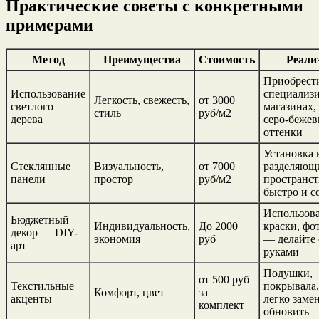
Практические советы с конкретными
примерами
Метод
Преимущества
Стоимость
Реали
Приобрест
Использование
специализ
Легкость, свежесть,
от 3000
светлого
магазинах,
стиль
руб/м2
дерева
серо-беже
оттенки
Установка 
Стеклянные
Визуальность,
от 7000
разделяющ
панели
простор
руб/м2
пространс
быстро и с
Использов
Бюджетный
Индивидуальность,
До 2000
краски, фо
декор — DIY-
экономия
руб
— делайте
арт
руками
Подушки,
от 500 руб
Текстильные
покрывала
Комфорт, цвет
за
акценты
легко заме
комплект
обновить