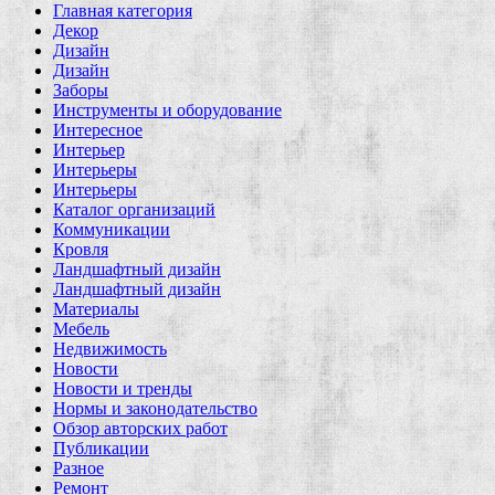
Главная категория
Декор
Дизайн
Дизайн
Заборы
Инструменты и оборудование
Интересное
Интерьер
Интерьеры
Интерьеры
Каталог организаций
Коммуникации
Кровля
Ландшафтный дизайн
Ландшафтный дизайн
Материалы
Мебель
Недвижимость
Новости
Новости и тренды
Нормы и законодательство
Обзор авторских работ
Публикации
Разное
Ремонт