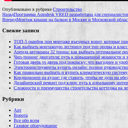
Опубликовано в рубрике
Строительство
Назад
Программа Autodesk VRED разработана для специалист
Вперед
Монтаж крыши на балкон в Москве и Московской облас
Свежие записи
ТОП-5 ошибок при монтаже въездных ворот, которые при
Как выбрать монтажную лестницу под тип опоры и класс
Аренда автокрана 32 тонны: как выбрать оптимальное ре
Чип‑тюнинг двигателя: путь к повышенной мощности и 
Готовая дверь vs дверь под покраску: что выгоднее и удо
Электроинструменты купить онлайн: полное руководство
Как правильно выбрать и купить климатическую систему 
Кондиционер на кухне: где ставить, чтобы не дуло на об
Дизайнерский ремонт под ключ: путь к идеальному интер
Сложности и преимущества строительства коттеджа на зе
Рубрики
Арт
Ворота
Все обо всем
Газовое оборудование