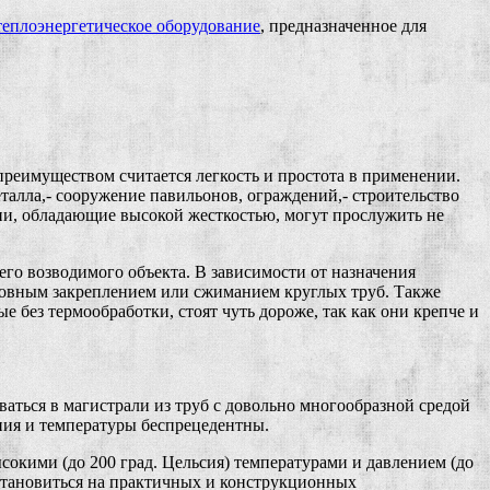
теплоэнергетическое оборудование
, предназначенное для
 преимуществом считается легкость и простота в применении.
талла,- сооружение павильонов, ограждений,- строительство
ции, обладающие высокой жесткостью, могут прослужить не
его возводимого объекта. В зависимости от назначения
 шовным закреплением или сжиманием круглых труб. Также
без термообработки, стоят чуть дороже, так как они крепче и
аться в магистрали из труб с довольно многообразной средой
ния и температуры беспрецедентны.
сокими (до 200 град. Цельсия) температурами и давлением (до
становиться на практичных и конструкционных