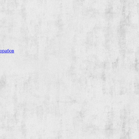
рорабов