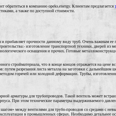
оит обратиться в компанию opeks.energy. Клиентам предлагается
тиками, а также по доступной стоимости.
раз и прибавляет прочности данному виду труб. Очень важным ее
роительства:- изготовление транспортной техники, дверей из ме
технологического оснащения и прочих. Готовые металлоконструк
ного стройматериала, что в конце концов отражается на цене вс
в: путем разрезания листа металла на заготовки с дальнейшим
тодом горячей или холодной деформации. Трубы, изготовленные 
ной арматуры для трубопроводов. Такой вентиль может встраив
 корпуса. При этом технические параметры выдерживаемого давле
 шагом» между вентилями для трубо-проводов со средами с невы
 эксплуатации в промышленных сферах. Необходимо детальнее о