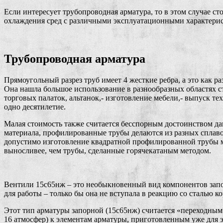
Если интересует трубопроводная арматура, то в этом случае ст
охлаждения сред с различными эксплуатационными характерис
Трубопроводная арматура
Прямоугольный разрез труб имеет 4 жесткие ребра, а это как 
Она нашла большое использование в разнообразных областях ст
торговых палаток, альтанок,- изготовление мебели,- выпуск 
одно десятилетие.
Малая стоимость также считается бесспорным достоинством дан
материала, профилированные трубы делаются из разных сплаво
допустимо изготовление квадратной профилированной трубы ме
выносливее, чем трубы, сделанные горячекатаным методом.
Вентили 15с65нж – это необыкновенный вид компонентов запор
для работы – только бы она не вступала в реакцию со сталью
Этот тип арматуры запорной (15с65нж) считается «переходным
16 атмосфер) к элементам арматуры, приготовленным уже для