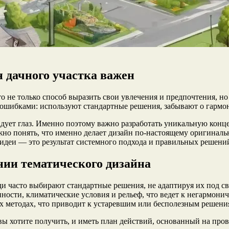
 дачного участка важен
о не только способ выразить свои увлечения и предпочтения, н
шибками: используют стандартные решения, забывают о гармон
адует глаз. Именно поэтому важно разработать уникальную конце
ажно понять, что именно делает дизайн по-настоящему оригинал
идеи — это результат системного подхода и правильных решени
нии тематического дизайна
и часто выбирают стандартные решения, не адаптируя их под с
ности, климатические условия и рельеф, что ведет к негармонич
х методах, что приводит к устаревшим или бесполезным решени
 вы хотите получить, и иметь план действий, основанный на пр