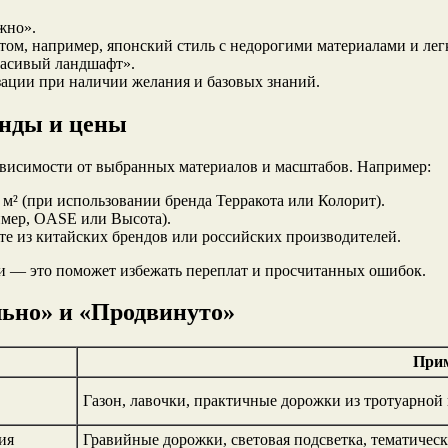
жно».
м, например, японский стиль с недорогими материалами и лег
расивый ландшафт».
зации при наличии желания и базовых знаний.
енды и цены
ависимости от выбранных материалов и масштабов. Например:
м² (при использовании бренда Терракота или Колорит).
имер, OASE или Высота).
йте из китайских брендов или российских производителей.
пки — это поможет избежать переплат и просчитанных ошибок.
льно» и «Продвинуто»
При
Газон, лавочки, практичные дорожки из тротуарной 
ия
Гравийные дорожки, световая подсветка, тематичес