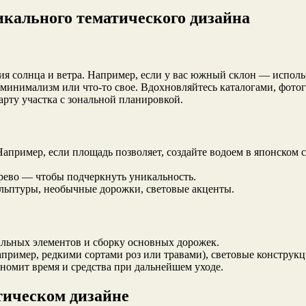
кального тематического дизайна
ия солнца и ветра. Например, если у вас южный склон — использ
минимализм или что-то свое. Вдохновляйтесь каталогами, фото
арту участка с зональной планировкой.
апример, если площадь позволяет, создайте водоем в японском
рево — чтобы подчеркнуть уникальность.
ульптуры, необычные дорожки, световые акценты.
альных элементов и сборку основных дорожек.
пример, редкими сортами роз или травами), световые конструк
номит время и средства при дальнейшем уходе.
тическом дизайне