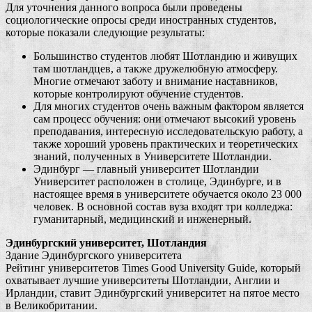
Для уточнения данного вопроса были проведены
социологические опросы среди иностранных студентов,
которые показали следующие результаты:
Большинство студентов любят Шотландию и живущих
там шотландцев, а также дружелюбную атмосферу.
Многие отмечают заботу и внимание наставников,
которые контролируют обучение студентов.
Для многих студентов очень важным фактором является
сам процесс обучения: они отмечают высокий уровень
преподавания, интересную исследовательскую работу, а
также хороший уровень практических и теоретических
знаний, полученных в Университете Шотландии.
Эдинбург — главный университет Шотландии
Университет расположен в столице, Эдинбурге, и в
настоящее время в университете обучается около 23 000
человек. В основной состав вуза входят три колледжа:
гуманитарный, медицинский и инженерный.
Эдинбургский университет, Шотландия
Здание Эдинбургского университета
Рейтинг университетов Times Good University Guide, который
охватывает лучшие университеты Шотландии, Англии и
Ирландии, ставит Эдинбургский университет на пятое место
в Великобритании.