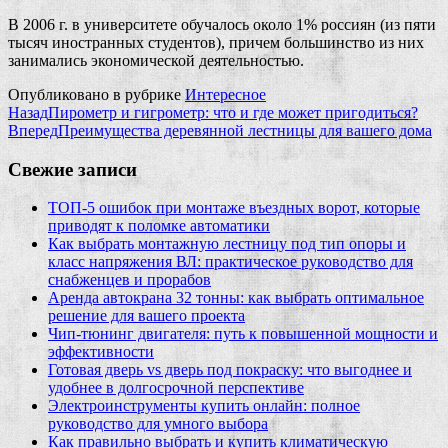
В 2006 г. в университете обучалось около 1% россиян (из пяти
тысяч иностранных студентов), причем большинство из них
занимались экономической деятельностью.
Опубликовано в рубрике
Интересное
Назад
Пирометр и гигрометр: что и где может пригодиться?
Вперед
Преимущества деревянной лестницы для вашего дома
Свежие записи
ТОП-5 ошибок при монтаже въездных ворот, которые
приводят к поломке автоматики
Как выбрать монтажную лестницу под тип опоры и
класс напряжения ВЛ: практическое руководство для
снабженцев и прорабов
Аренда автокрана 32 тонны: как выбрать оптимальное
решение для вашего проекта
Чип‑тюнинг двигателя: путь к повышенной мощности и
эффективности
Готовая дверь vs дверь под покраску: что выгоднее и
удобнее в долгосрочной перспективе
Электроинструменты купить онлайн: полное
руководство для умного выбора
Как правильно выбрать и купить климатическую