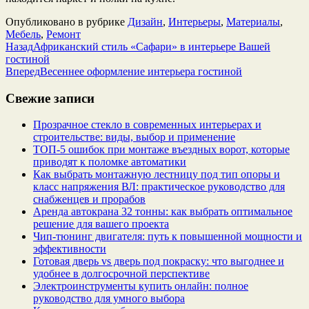
Опубликовано в рубрике
Дизайн
,
Интерьеры
,
Материалы
,
Мебель
,
Ремонт
Назад
Африканский стиль «Сафари» в интерьере Вашей
гостиной
Вперед
Весеннее оформление интерьера гостиной
Свежие записи
Прозрачное стекло в современных интерьерах и
строительстве: виды, выбор и применение
ТОП-5 ошибок при монтаже въездных ворот, которые
приводят к поломке автоматики
Как выбрать монтажную лестницу под тип опоры и
класс напряжения ВЛ: практическое руководство для
снабженцев и прорабов
Аренда автокрана 32 тонны: как выбрать оптимальное
решение для вашего проекта
Чип‑тюнинг двигателя: путь к повышенной мощности и
эффективности
Готовая дверь vs дверь под покраску: что выгоднее и
удобнее в долгосрочной перспективе
Электроинструменты купить онлайн: полное
руководство для умного выбора