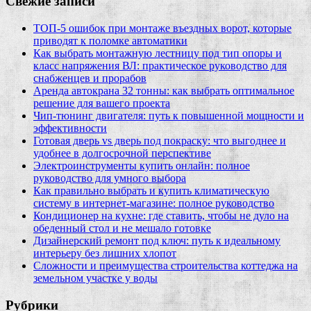
Свежие записи
ТОП-5 ошибок при монтаже въездных ворот, которые
приводят к поломке автоматики
Как выбрать монтажную лестницу под тип опоры и
класс напряжения ВЛ: практическое руководство для
снабженцев и прорабов
Аренда автокрана 32 тонны: как выбрать оптимальное
решение для вашего проекта
Чип‑тюнинг двигателя: путь к повышенной мощности и
эффективности
Готовая дверь vs дверь под покраску: что выгоднее и
удобнее в долгосрочной перспективе
Электроинструменты купить онлайн: полное
руководство для умного выбора
Как правильно выбрать и купить климатическую
систему в интернет‑магазине: полное руководство
Кондиционер на кухне: где ставить, чтобы не дуло на
обеденный стол и не мешало готовке
Дизайнерский ремонт под ключ: путь к идеальному
интерьеру без лишних хлопот
Сложности и преимущества строительства коттеджа на
земельном участке у воды
Рубрики