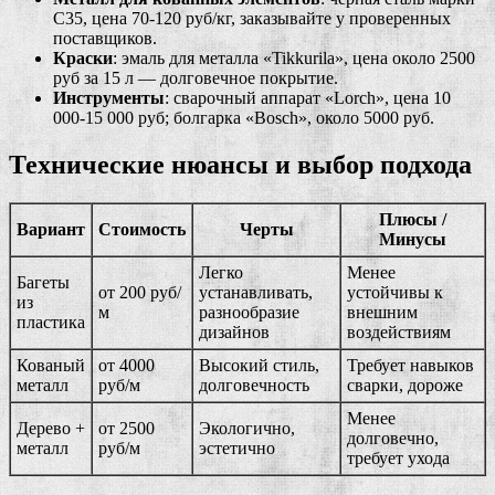
С35, цена 70-120 руб/кг, заказывайте у проверенных
поставщиков.
Краски
: эмаль для металла «Tikkurila», цена около 2500
руб за 15 л — долговечное покрытие.
Инструменты
: сварочный аппарат «Lorch», цена 10
000-15 000 руб; болгарка «Bosch», около 5000 руб.
Технические нюансы и выбор подхода
Плюсы /
Вариант
Стоимость
Черты
Минусы
Легко
Менее
Багеты
от 200 руб/
устанавливать,
устойчивы к
из
м
разнообразие
внешним
пластика
дизайнов
воздействиям
Кованый
от 4000
Высокий стиль,
Требует навыков
металл
руб/м
долговечность
сварки, дороже
Менее
Дерево +
от 2500
Экологично,
долговечно,
металл
руб/м
эстетично
требует ухода