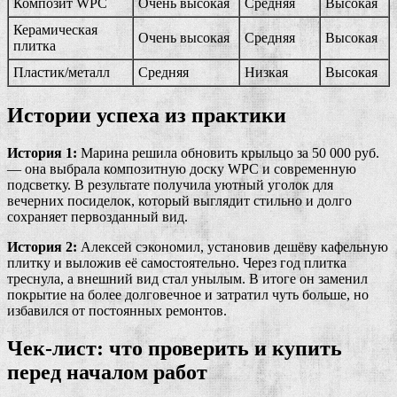
Композит WPC
Очень высокая
Средняя
Высокая
Керамическая
Очень высокая
Средняя
Высокая
плитка
Пластик/металл
Средняя
Низкая
Высокая
Истории успеха из практики
История 1:
Марина решила обновить крыльцо за 50 000 руб.
— она выбрала композитную доску WPC и современную
подсветку. В результате получила уютный уголок для
вечерних посиделок, который выглядит стильно и долго
сохраняет первозданный вид.
История 2:
Алексей сэкономил, установив дешёву кафельную
плитку и выложив её самостоятельно. Через год плитка
треснула, а внешний вид стал унылым. В итоге он заменил
покрытие на более долговечное и затратил чуть больше, но
избавился от постоянных ремонтов.
Чек-лист: что проверить и купить
перед началом работ