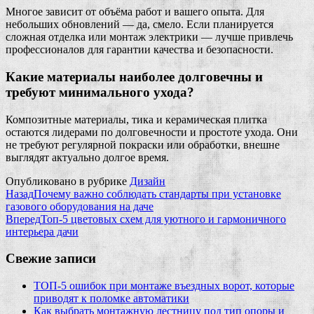
Многое зависит от объёма работ и вашего опыта. Для
небольших обновлений — да, смело. Если планируется
сложная отделка или монтаж электрики — лучше привлечь
профессионалов для гарантии качества и безопасности.
Какие материалы наиболее долговечны и
требуют минимального ухода?
Композитные материалы, тика и керамическая плитка
остаются лидерами по долговечности и простоте ухода. Они
не требуют регулярной покраски или обработки, внешне
выглядят актуально долгое время.
Опубликовано в рубрике
Дизайн
Назад
Почему важно соблюдать стандарты при установке
газового оборудования на даче
Вперед
Топ-5 цветовых схем для уютного и гармоничного
интерьера дачи
Свежие записи
ТОП-5 ошибок при монтаже въездных ворот, которые
приводят к поломке автоматики
Как выбрать монтажную лестницу под тип опоры и