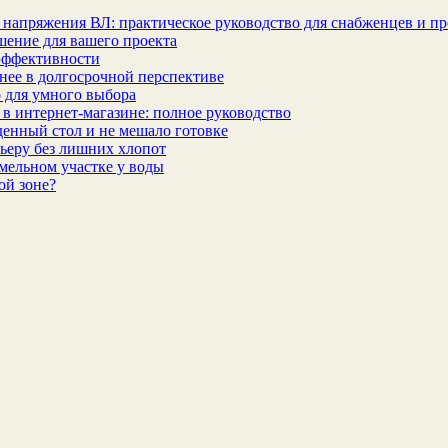
 напряжения ВЛ: практическое руководство для снабженцев и п
шение для вашего проекта
эффективности
бнее в долгосрочной перспективе
 для умного выбора
в интернет‑магазине: полное руководство
еденный стол и не мешало готовке
ьеру без лишних хлопот
мельном участке у воды
ой зоне?