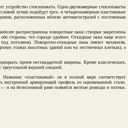
сит устройство стеклопакета. Одно-двухкамерные стеклопакеты
 условий лучше подойдут трех- и четырехкамерные пластиковые
домов, расположенных вблизи автомагистралей с постоянным
иболее распространены поворотные окна: створки закреплены
обе стороны, что гораздо удобнее. Откидные окна чаще всего
о под потолком). Поворотно-откидные окна имеют механизм,
хних этажах высотных зданий или на лестничных клетках), а
ерекрыть проем нестандартной ширины. Кроме классических,
с треугольной верхней секцией.
. Название «пластиковый» не в полной мере соответствует
ать внутренний армирующий профиль из оцинкованной стали.
 — и на белоснежной раме появятся желтые разводы и потеки.