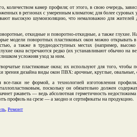
о, количеством камер профиля; от этого, в свою очередь, зави
оложенных в регионах с умеренным климатом; для более суровых
чивают высокую шумоизоляцию, что немаловажно для жителей 
воротные, откидные и поворотно-откидные, а также глухие. На
орые модели поворотных пластиковых окон можно открывать в 
остью, а также в труднодоступных местах (например, высок
ухие окна встречаются редко (их устанавливают обычно на вер
 слишком усложняя уход за ним.
ворчатые пластиковые окна; их используют для того, чтобы п
ки зрения дизайна виды окон ПВХ: арочные, круглые, овальные, 
я все-таки не формой, а технологией изготовления профиля
еталлопластиковым, поскольку он обязательно должен содерж
начнет ржаветь — ведь абсолютная герметичность недостижима
ть профиль на срезе — а заодно и сертификаты на продукцию.
ль
,
Ремонт