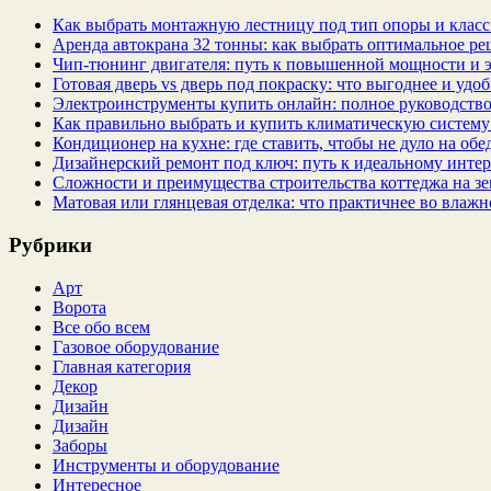
Как выбрать монтажную лестницу под тип опоры и класс
Аренда автокрана 32 тонны: как выбрать оптимальное ре
Чип‑тюнинг двигателя: путь к повышенной мощности и 
Готовая дверь vs дверь под покраску: что выгоднее и удо
Электроинструменты купить онлайн: полное руководство
Как правильно выбрать и купить климатическую систему 
Кондиционер на кухне: где ставить, чтобы не дуло на об
Дизайнерский ремонт под ключ: путь к идеальному интер
Сложности и преимущества строительства коттеджа на зе
Матовая или глянцевая отделка: что практичнее во влажн
Рубрики
Арт
Ворота
Все обо всем
Газовое оборудование
Главная категория
Декор
Дизайн
Дизайн
Заборы
Инструменты и оборудование
Интересное