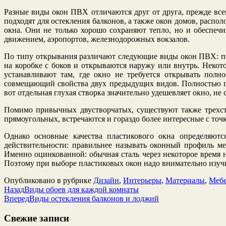
Разные виды окон ПВХ отличаются друг от друга, прежде всег
подходят для остекления балконов, а также окон домов, расп
окна. Они не только хорошо сохраняют тепло, но и обеспе
движением, аэропортов, железнодорожных вокзалов.
По типу открывания различают следующие виды окон ПВХ: по
на коробке с боков и открываются наружу или внутрь. Некот
устанавливают там, где окно не требуется открывать полн
совмещающий свойства двух предыдущих видов. Полностью гл
вот отдельная глухая створка значительно удешевляет окно, не
Помимо привычных двустворчатых, существуют также трехст
прямоугольных, встречаются и гораздо более интересные с точ
Однако основные качества пластикового окна определяютс
действительности: правильнее называть оконный профиль м
Именно оцинкованной: обычная сталь через некоторое время 
Поэтому при выборе пластиковых окон надо внимательно изучи
Опубликовано в рубрике
Дизайн
,
Интерьеры
,
Материалы
,
Мебе
Назад
Виды обоев для каждой комнаты
Вперед
Виды остекления балконов и лоджий
Свежие записи