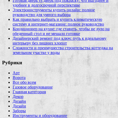
Готовая дверь vs дверь под покраску: что выгоднее и
удобнее в долгосрочной перспективе
Электроинструменты купить онлайн: полное
руководство для умного выбора
Как правильно выбрать и купить климатическую
систему в интернет‑магазине: полное руководство
Кондиционер на кухне: где ставить, чтобы не дуло на
обеденный стол и не мешало готовке
Дизайнерский ремонт под ключ: путь к идеальному
интерьеру без лишних хлопот
Сложности и преимущества строительства коттеджа на
земельном участке у воды
Рубрики
Арт
Ворота
Все обо всем
Газовое оборудование
Главная категория
Декор
Дизайн
Дизайн
Заборы
Инструменты и оборудование