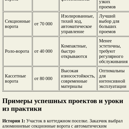
узких
проемов
Изолированные,
Лучший
Секционные
тихий ход,
выбор для
от 70 000
ворота
автоматическое
больших
управление
проемов
Менее
Компактные,
эстетичны,
Роло-ворота
от 40 000
быстро
требуют
открываются
регулярного
обслуживания
Высокая
Оптимальны
Кассетные
износостойкость,
для
от 80 000
ворота
современные
интенсивной
материалы
эксплуатации
Примеры успешных проектов и уроки
из практики
История 1:
Участок в коттеджном поселке. Заказчик выбрал
алюминиевые секционные ворота с автоматическим