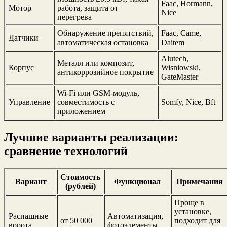
Faac, Hormann,
Мотор
работа, защита от
Nice
перегрева
Обнаружение препятствий,
Faac, Came,
Датчики
автоматическая остановка
Daitem
Alutech,
Металл или композит,
Корпус
Wisniowski,
антикоррозийное покрытие
GateMaster
Wi-Fi или GSM-модуль,
Управление
совместимость с
Somfy, Nice, Bft
приложением
Лучшие варианты реализации:
сравнение технологий
Стоимость
Вариант
Функционал
Примечания
(рублей)
Проще в
установке,
Распашные
Автоматизация,
от 50 000
подходит для
ворота
фотоэлементы