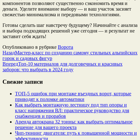
компонентов позволяют существенно сэкономить время и
деньги. Уделите внимание выбору — и ваш участок засияет
свежестью минимализма и передовыми технологиями.
Готовы сделать шаг навстречу будущему? Начинайте с анализа
и выбора подходящих решений уже сегодня — и результат не
заставит себя ждать!
Опубликовано в рубрике
Ворота
Назад
Мастер-класс по созданию самому стильных альпийских
горок и садовых фигур
Вперед
Топ-10 материалов для долговечных и красивых
заборов: что выбрать в 2024 году
Свежие записи
ТОП-5 ошибок при монтаже въездных ворот, которые
приводят к поломке автоматики
Как выбрать монтажную лестницу под тип опоры и
класс напряжения ВЛ: практическое руководство для
снабженцев и прорабов
Аренда автокрана 32 тонны: как выбрать оптимальное
решение для вашего проекта
Чип‑тюнинг двигателя: путь к повышенной мощности и
эффективности