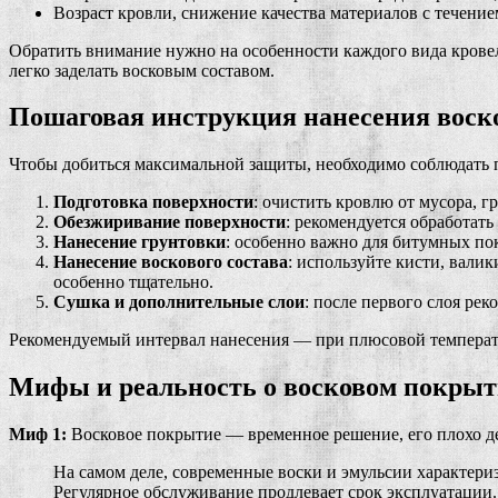
Возраст кровли, снижение качества материалов с течение
Обратить внимание нужно на особенности каждого вида крове
легко заделать восковым составом.
Пошаговая инструкция нанесения воск
Чтобы добиться максимальной защиты, необходимо соблюдать 
Подготовка поверхности
: очистить кровлю от мусора, 
Обезжиривание поверхности
: рекомендуется обработат
Нанесение грунтовки
: особенно важно для битумных по
Нанесение воскового состава
: используйте кисти, вали
особенно тщательно.
Сушка и дополнительные слои
: после первого слоя ре
Рекомендуемый интервал нанесения — при плюсовой температур
Мифы и реальность о восковом покрыт
Миф 1:
Восковое покрытие — временное решение, его плохо д
На самом деле, современные воски и эмульсии характери
Регулярное обслуживание продлевает срок эксплуатации.