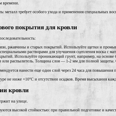
м времени.
ль: металл требует особого ухода и применения специальных в
ового покрытия для кровли
последовательность:
грязи, ржавчины и старых покрытий. Используйте щетки и промы
ь специальными растворами для улучшения сцепления воска с ма
крытий. Используйте проникающий грунт, например, на основе 
ки или распылитель. Толщина слоя — 1-2 мм для полной защиты.
комендуется нанести еще один слой через 24 часа для повышения
е не ниже +10°C и отсутствии осадков. Время высыхания каждог
ии кровли
ержит на улице.
зуются высокой стойкостью: при правильной подготовке и качест