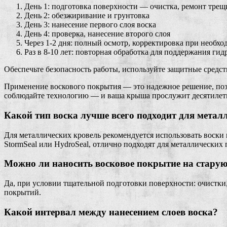
День 1: подготовка поверхности — очистка, ремонт трещ
День 2: обезжиривание и грунтовка
День 3: нанесение первого слоя воска
День 4: проверка, нанесение второго слоя
Через 1-2 дня: полный осмотр, корректировка при необх
Раз в 8-10 лет: повторная обработка для поддержания ги
Обеспечьте безопасность работы, используйте защитные средс
Применение воскового покрытия — это надежное решение, поз
соблюдайте технологию — и ваша крыша прослужит десятилети
Какой тип воска лучше всего подходит для мета
Для металлических кровель рекомендуется использовать воски
StormSeal или HydroSeal, отлично подходят для металлических 
Можно ли наносить восковое покрытие на стару
Да, при условии тщательной подготовки поверхности: очистки
покрытий.
Какой интервал между нанесением слоев воска?