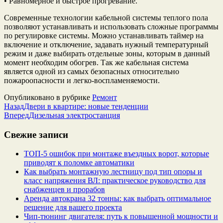
• Равномерное и быстрое прогревание.
Современные технологии кабельной системы теплого пола
позволяют устанавливать и использовать сложные программы
по регулировке системы. Можно устанавливать таймер на
включение и отключение, задавать нужный температурный
режим и даже выбирать отдельные зоны, которым в данный
момент необходим обогрев. Так же кабельная система
является одной из самых безопасных относительно
пожароопасности и легко-воспламеняемости.
Опубликовано в рубрике
Ремонт
Назад
Двери в квартире: новые тенденции
Вперед
Дизельная электростанция
Свежие записи
ТОП-5 ошибок при монтаже въездных ворот, которые
приводят к поломке автоматики
Как выбрать монтажную лестницу под тип опоры и
класс напряжения ВЛ: практическое руководство для
снабженцев и прорабов
Аренда автокрана 32 тонны: как выбрать оптимальное
решение для вашего проекта
Чип‑тюнинг двигателя: путь к повышенной мощности и