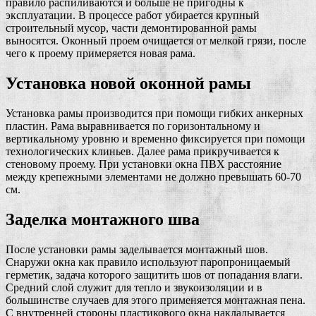
правило распиливаются и больше не пригодны к
эксплуатации. В процессе работ убирается крупный
строительный мусор, части демонтированной рамы
выносятся. Оконный проем очищается от мелкой грязи, после
чего к проему примеряется новая рама.
Установка новой оконной рамы
Установка рамы производится при помощи гибких анкерных
пластин. Рама выравнивается по горизонтальному и
вертикальному уровню и временно фиксируется при помощи
технологических клиньев. Далее рама прикручивается к
стеновому проему. При установки окна ПВХ расстояние
между крепежными элементами не должно превышать 60-70
см.
Заделка монтажного шва
После установки рамы заделывается монтажный шов.
Снаружи окна как правило используют паропроницаемый
герметик, задача которого защитить шов от попадания влаги.
Средний слой служит для тепло и звукоизоляции и в
большинстве случаев для этого применяется монтажная пена.
С внутренней стороны пластикового окна накладывается