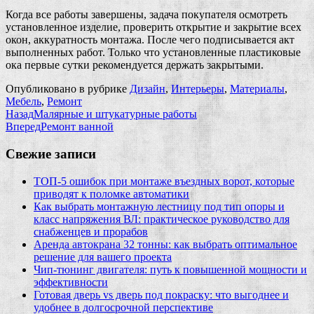
Когда все работы завершены, задача покупателя осмотреть
установленное изделие, проверить открытие и закрытие всех
окон, аккуратность монтажа. После чего подписывается акт
выполненных работ. Только что установленные пластиковые
ока первые сутки рекомендуется держать закрытыми.
Опубликовано в рубрике
Дизайн
,
Интерьеры
,
Материалы
,
Мебель
,
Ремонт
Назад
Малярные и штукатурные работы
Вперед
Ремонт ванной
Свежие записи
ТОП-5 ошибок при монтаже въездных ворот, которые
приводят к поломке автоматики
Как выбрать монтажную лестницу под тип опоры и
класс напряжения ВЛ: практическое руководство для
снабженцев и прорабов
Аренда автокрана 32 тонны: как выбрать оптимальное
решение для вашего проекта
Чип‑тюнинг двигателя: путь к повышенной мощности и
эффективности
Готовая дверь vs дверь под покраску: что выгоднее и
удобнее в долгосрочной перспективе