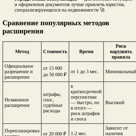
и оформления документов лучше привлечь юристов,
специализирующихся на недвижимости 🚀
Сравнение популярных методов
расширения
Риск
Метод
Стоимость
Время
нарушить
правила
Официальное
от 15 000
разрешение и
от 1 до 3 мес.
Минимальны
до 50 000 ₽
расширение
в
краткосрочной
штрафы,
перспективе
Незаконное
снос,
— быстро, но
Высокий
расширение
судебные
в итоге —
расходы
риск штрафов
и сноса
Зависит от
Перепланировка
1-2 мес.
наличия
от 20 000 ₽