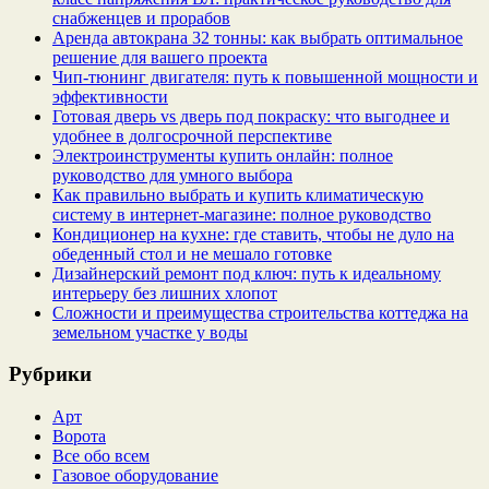
снабженцев и прорабов
Аренда автокрана 32 тонны: как выбрать оптимальное
решение для вашего проекта
Чип‑тюнинг двигателя: путь к повышенной мощности и
эффективности
Готовая дверь vs дверь под покраску: что выгоднее и
удобнее в долгосрочной перспективе
Электроинструменты купить онлайн: полное
руководство для умного выбора
Как правильно выбрать и купить климатическую
систему в интернет‑магазине: полное руководство
Кондиционер на кухне: где ставить, чтобы не дуло на
обеденный стол и не мешало готовке
Дизайнерский ремонт под ключ: путь к идеальному
интерьеру без лишних хлопот
Сложности и преимущества строительства коттеджа на
земельном участке у воды
Рубрики
Арт
Ворота
Все обо всем
Газовое оборудование